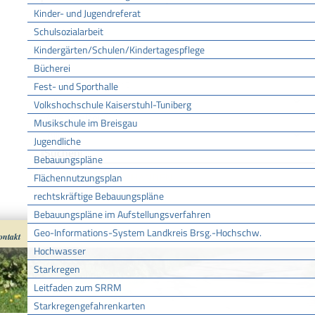
Kinder- und Jugendreferat
Bis
Schulsozialarbeit
Kindergärten/Schulen/Kindertagespflege
Bücherei
Veranstaltungsort
Fest- und Sporthalle
Volkshochschule Kaiserstuhl-Tuniberg
Veranstalter
Musikschule im Breisgau
Jugendliche
Bebauungspläne
Flächennutzungsplan
KEINE DATEN VORHANDEN
rechtskräftige Bebauungspläne
Bebauungspläne im Aufstellungsverfahren
Geo-Informations-System Landkreis Brsg.-Hochschw.
ontakt
Impressum
Datenschutz
nach oben
Cookies
Hochwasser
Starkregen
Leitfaden zum SRRM
Starkregengefahrenkarten