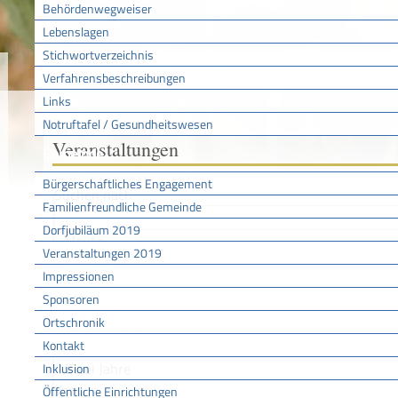
Behördenwegweiser
Lebenslagen
Stichwortverzeichnis
Sie sind hier:
/
/
Veranstaltungen
Startseite
Aktuell
Verfahrensbeschreibungen
Links
Notruftafel / Gesundheitswesen
Veranstaltungen
Gemeinde
Bürgerschaftliches Engagement
Suchen nach
Familienfreundliche Gemeinde
Dorfjubiläum 2019
Heute
Veranstaltungen 2019
Morgen
Impressionen
Wochenende
Sponsoren
Diese Woche
Ortschronik
Zwei Wochen
Kontakt
Drei Monate
Zwei Jahre
Inklusion
Von
Öffentliche Einrichtungen