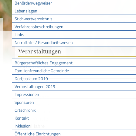
Behördenwegweiser
Lebenslagen
Stichwortverzeichnis
Sie sind hier:
/
/
Veranstaltungen
Startseite
Aktuell
Verfahrensbeschreibungen
Links
Notruftafel / Gesundheitswesen
Veranstaltungen
Gemeinde
Bürgerschaftliches Engagement
Suchen nach
Familienfreundliche Gemeinde
Dorfjubiläum 2019
Heute
Veranstaltungen 2019
Morgen
Impressionen
Wochenende
Sponsoren
Diese Woche
Ortschronik
Zwei Wochen
Kontakt
Drei Monate
Zwei Jahre
Inklusion
Von
Öffentliche Einrichtungen