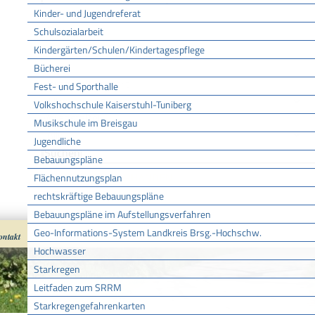
Kinder- und Jugendreferat
Bis
Schulsozialarbeit
Kindergärten/Schulen/Kindertagespflege
Bücherei
Veranstaltungsort
Fest- und Sporthalle
Volkshochschule Kaiserstuhl-Tuniberg
Veranstalter
Musikschule im Breisgau
Jugendliche
Bebauungspläne
Flächennutzungsplan
KEINE DATEN VORHANDEN
rechtskräftige Bebauungspläne
Bebauungspläne im Aufstellungsverfahren
Geo-Informations-System Landkreis Brsg.-Hochschw.
ontakt
Impressum
Datenschutz
nach oben
Cookies
Hochwasser
Starkregen
Leitfaden zum SRRM
Starkregengefahrenkarten