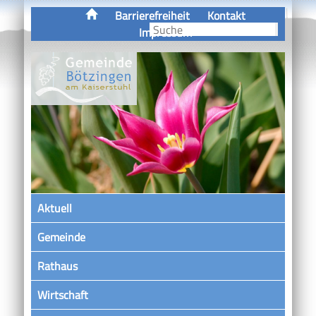
Barrierefreiheit
Kontakt
Impressum
Aktuell
Gemeinde
Rathaus
Wirtschaft