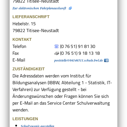
79822
Titisee-Neustadt
Zur elektronischen Fahrplanauskunft
LIEFERANSCHRIFT
Hebelstr. 15
79822
Titisee-Neustadt
KONTAKT
Telefon
(0
76
51) 91
81
30
Fax
(0
76
51) 9
18
13
18
E-Mail
poststelle@04146511.schule.bwl.de
ZUSTÄNDIGKEIT
Die Adressdaten werden vom Institut für
Bildungsanalysen (IBBW, Abteilung 1 - Statistik, IT-
Verfahren) zur Verfügung gestellt - bei
Änderungswünschen oder Fragen können Sie sich
per E-Mail an das Service Center Schulverwaltung
wenden.
LEISTUNGEN
Schulzeugnis ausstellen