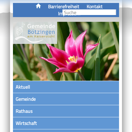
Barrierefreiheit
Kontakt
Impressum
Aktuell
Gemeinde
Rathaus
Wirtschaft