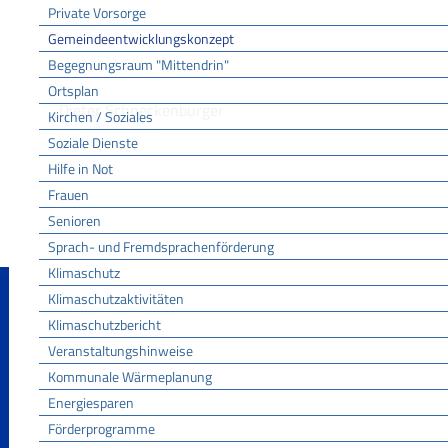
Private Vorsorge
Gemeindeentwicklungskonzept Bötzingen 2030 wurde der 
die gesetzten Ziele zu erreichen.
Gemeindeentwicklungskonzept
Begegnungsraum "Mittendrin"
Ortsplan
Dieter Schneckenburger
Kirchen / Soziales
Bürgermeister
Soziale Dienste
Hilfe in Not
(4,8
MiB
)
Gemeindeentwicklungskonzept Bötzingen 2030
Frauen
Senioren
Sprach- und Fremdsprachenförderung
Klimaschutz
Klimaschutzaktivitäten
Klimaschutzbericht
Veranstaltungshinweise
Kommunale Wärmeplanung
Energiesparen
Förderprogramme