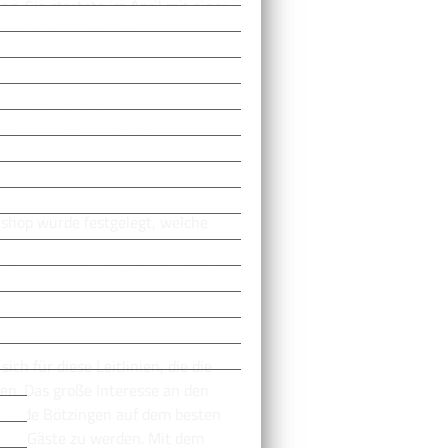
g: Sie startete im April mit einer
nnen und Bürger herzlich
und Ortsbegehungen, an denen
äußert und diskutiert werden
e stärkte auch den
s wir in den vergangenen Jahren
Gemeinderat auf ihre
kshop wurde festgelegt, welche
e angehen und realisieren
wicklungskonzept Bötzingen 2030,
ungen der nächsten Jahre dienen
ch für diese Leitlinien, die die
n. Das große Interesse an den
emeinde Bötzingen auf dem besten
auch Gäste zu werden. Mit dem