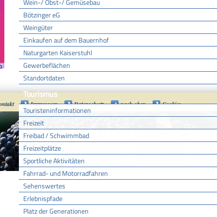
Wein-/ Obst-/ Gemüsebau
Bötzinger eG
Weingüter
Einkaufen auf dem Bauernhof
Naturgarten Kaiserstuhl
Gewerbeflächen
Standortdaten
Tourismus
ontakt
Impressum
Datenschutz
nach oben
Cookies
Touristeninformationen
Freizeit
Freibad / Schwimmbad
Freizeitplätze
Sportliche Aktivitäten
Fahrrad- und Motorradfahren
Sehenswertes
Erlebnispfade
Platz der Generationen