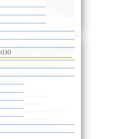
ungskonzept
2030
 haben die Bürgerinnen und
ie können wir Bötzingen jetzt
einde leben?
en 2030“ (GEK) möchte
einer intensiven und
everwaltung, dem Gemeinderat
18 an den verschiedenen
esses teilgenommen haben.