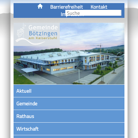
Barrierefreiheit
Kontakt
Impressum
Aktuell
Gemeinde
Rathaus
Wirtschaft