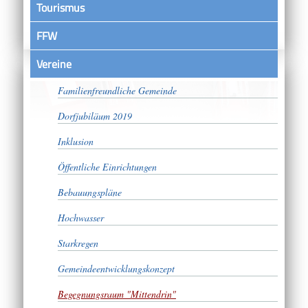
Tourismus
FFW
Vereine
Bürgerschaftliches Engagement
Familienfreundliche Gemeinde
Dorfjubiläum 2019
Inklusion
Öffentliche Einrichtungen
Bebauungspläne
Hochwasser
Starkregen
Gemeindeentwicklungskonzept
Begegnungsraum "Mittendrin"