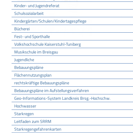
Kinder- und Jugendreferat
Schulsozialarbeit
Der „Platz der
Kindergärten/Schulen/Kindertagespflege
jeden Alters ei
Bücherei
Ortsmitte etwa
Fest- und Sporthalle
zu treffen ode
Volkshochschule Kaiserstuhl-Tuniberg
Fitnessgeräten 
Musikschule im Breisgau
Jugendliche
Bebauungspläne
Flächennutzungsplan
rechtskräftige Bebauungspläne
Bebauungspläne im Aufstellungsverfahren
Geo-Informations-System Landkreis Brsg.-Hochschw.
Hochwasser
Starkregen
Leitfaden zum SRRM
Starkregengefahrenkarten