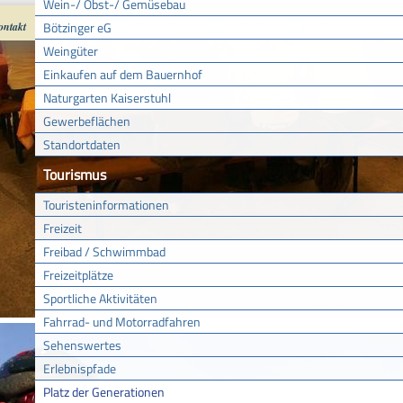
Wein-/ Obst-/ Gemüsebau
Bötzinger eG
ontakt
Impressum
Datenschutz
nach oben
Cookies
Weingüter
Einkaufen auf dem Bauernhof
Naturgarten Kaiserstuhl
Gewerbeflächen
Standortdaten
Tourismus
Touristeninformationen
Freizeit
Freibad / Schwimmbad
Freizeitplätze
Sportliche Aktivitäten
Fahrrad- und Motorradfahren
Sehenswertes
Erlebnispfade
Platz der Generationen