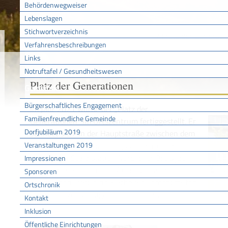
Behördenwegweiser
Lebenslagen
Stichwortverzeichnis
Sie sind hier:
/
/
Platz der Generati
Startseite
Tourismus
Verfahrensbeschreibungen
Links
Notruftafel / Gesundheitswesen
Platz der Generationen
Gemeinde
Bürgerschaftliches Engagement
Im Jahr 2021 wurde der „Platz der
Familienfreundliche Gemeinde
Generationen“ im Ortszentrum fertiggestellt. Er
Dorfjubiläum 2019
befindet sich in der Hauptstraße zwischen dem
Veranstaltungen 2019
Rathaus und der Tagespflegeeinrichtung der
Kirchlichen Sozialstation Nördlicher Breisgau
Impressionen
e.V., für die Gemeinde im Anschluss an den
Sponsoren
öffentlichen Platz eine Fläche als Demenzgarten
Ortschronik
kostenfrei zur Verfügung gestellt hat.
Kontakt
Inklusion
Öffentliche Einrichtungen