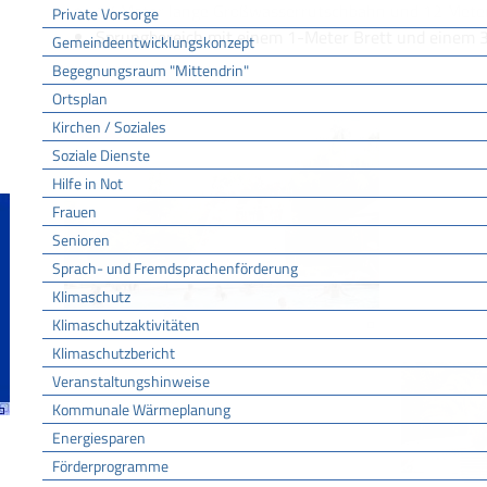
17 Meter lange Großwasserrutschbahn und 12 Meter
Private Vorsorge
Sprungbereich mit einem 1-Meter Brett und einem 
Gemeindeentwicklungskonzept
Begegnungsraum "Mittendrin"
Ortsplan
Kirchen / Soziales
Soziale Dienste
Hilfe in Not
Frauen
Senioren
Sprach- und Fremdsprachenförderung
Klimaschutz
Klimaschutzaktivitäten
Klimaschutzbericht
Veranstaltungshinweise
Kommunale Wärmeplanung
Energiesparen
Förderprogramme