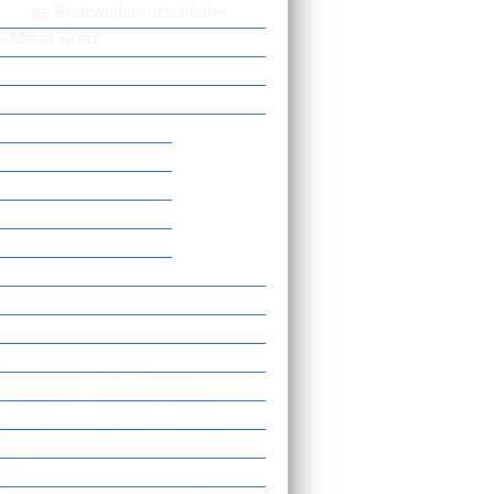
 lange Breitwellenrutschbahn
3-Meter Brett