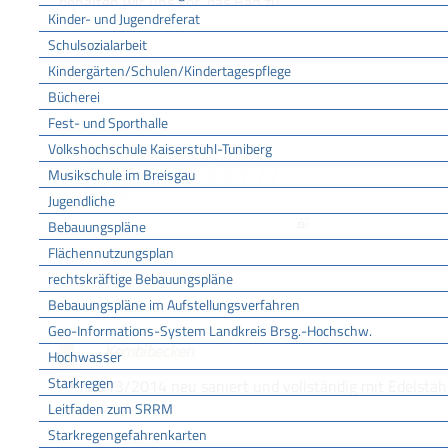
behalten wir uns vor, das Bad zu
(Parkplät
Kinder- und Jugendreferat
schließen.
Schulsozialarbeit
Kindergärten/Schulen/Kindertagespflege
Beachten Sie, dass unser Freibad
Bücherei
Verbundpartner der Hansefit ist.
Fest- und Sporthalle
Volkshochschule Kaiserstuhl-Tuniberg
Musikschule im Breisgau
Jugendliche
Bebauungspläne
Flächennutzungsplan
rechtskräftige Bebauungspläne
Freibadgebühren
Bebauungspläne im Aufstellungsverfahren
(684
KiB
)
Gebühren Freibad Bötzingen
Geo-Informations-System Landkreis Brsg.-Hochschw.
Kombibecken
Hochwasser
Starkregen
2013/2014 neu saniert und vollständig mit Edelstah
Leitfaden zum SRRM
Schwimmerbereich mit drei 50 Meter Bahnen und d
großer Nichtschwimmerbereich mit zwei Wasserspei
Starkregengefahrenkarten