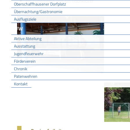
ein Fußballfeld und ein Tischkicker
Oberschaffhausener Dorfplatz
Übernachtung/Gastronomie
Ausflugsziele
FFW
Aktive Abteilung
Ausstattung
Jugendfeuerwehr
Förderverein
Chronik
Patenwehren
Kontakt
Vereine