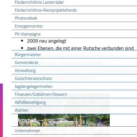
Förderrichtlinie Lasterräder
Förderrichtlinie Kleinprojektefonds
Photovoltaik
Energiemonitor
Das Kinderbecken
PV-Kampagne
2009 neu angelegt
Rathaus
zwei Ebenen, die mit einer Rutsche verbunden sind
Bürgermeister
überspannt mit einem großen Sonnensegel
Gemeinderat
ein Spritz-Igel, eine Spritz-Schlange,
die Rainbow-Rutsche sowie die Seehund-Kinderdus
Verwaltung
sorgen für Spass bei den Kindern
Gutachterausschuss
Jagdangelegenheiten
Finanzen/Gebühren/Steuern
Abfallbeseitigung
Wahlen
Wirtschaft
Unternehmen