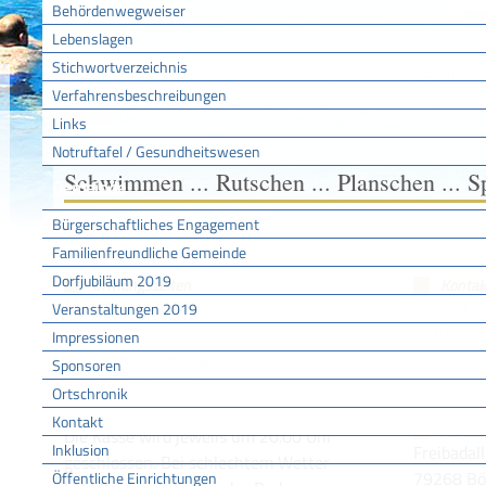
Behördenwegweiser
Lebenslagen
Stichwortverzeichnis
Sie sind hier:
/
/
/
Freibad
Startseite
Tourismus
Freizeit
Verfahrensbeschreibungen
Links
Notruftafel / Gesundheitswesen
Schwimmen ... Rutschen ... Planschen ... S
Gemeinde
Bürgerschaftliches Engagement
Familienfreundliche Gemeinde
Dorfjubiläum 2019
Öffnungszeiten
Kontak
Montag - Samstag:
Freibad 
Veranstaltungen 2019
09.30 - 20.30 Uhr
Rathaus 
Impressionen
Sonn- und Feiertag:
christian.bo
Sponsoren
09.00 - 20.30 Uhr
Ortschronik
Kontakt
Adress
Die Kasse wird jeweils um 20.00 Uhr
Inklusion
Freibadal
geschlossen. Bei schlechtem Wetter
79268 Bö
Öffentliche Einrichtungen