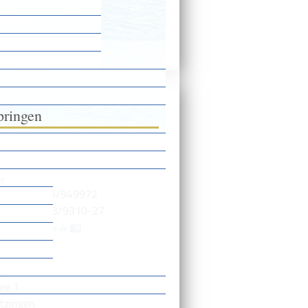
 / Schwimmbad
pringen
t
Tel.Nr. 07663/949972
Tel.Nr. 07663/9310-27
dynek@boetzingen.de
e
lee 1
tzingen