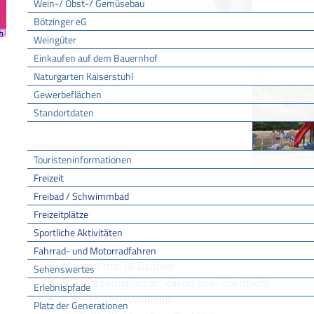
Wein-/ Obst-/ Gemüsebau
Bötzinger eG
Weingüter
Einkaufen auf dem Bauernhof
Naturgarten Kaiserstuhl
Gewerbeflächen
Standortdaten
Tourismus
Touristeninformationen
Freizeit
Freibad / Schwimmbad
Freizeitvergnügen außerhalb des Wassers
Freizeitplätze
Spielbereich für kleinere Kinder mit Sandkasten, Fe
Sportliche Aktivitäten
Klettergerüst
Fahrrad- und Motorradfahren
Minigolf mit 18 Bahnen
Sehenswertes
3 Tischtennisplatten, davon zwei überdacht
Erlebnispfade
2 Beach-Volleyballfelder
Platz der Generationen