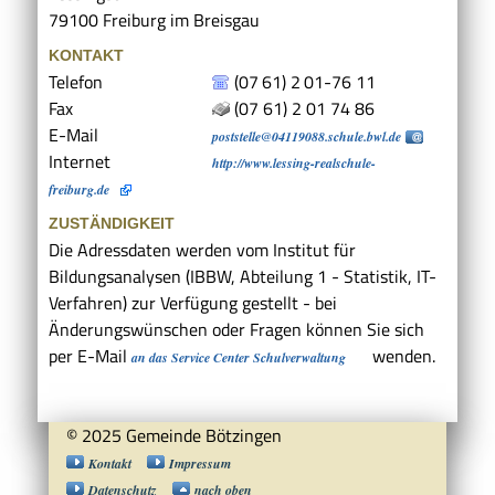
79100
Freiburg im Breisgau
KONTAKT
Telefon
(07
61) 2
01-76
11
Fax
(07
61) 2
01
74
86
E-Mail
poststelle@04119088.schule.bwl.de
Internet
http://www.lessing-realschule-
freiburg.de
ZUSTÄNDIGKEIT
Die Adressdaten werden vom Institut für
Bildungsanalysen (IBBW, Abteilung 1 - Statistik, IT-
Verfahren) zur Verfügung gestellt - bei
Änderungswünschen oder Fragen können Sie sich
per E-Mail
wenden.
an das Service Center Schulverwaltung
© 2025 Gemeinde Bötzingen
Kontakt
Impressum
Datenschutz
nach oben