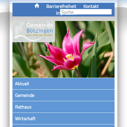
Barrierefreiheit
Kontakt
Impressum
Aktuell
Gemeinde
Rathaus
Wirtschaft