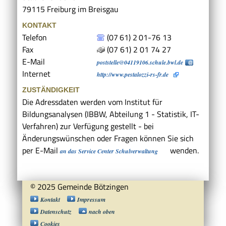
79115
Freiburg im Breisgau
KONTAKT
Telefon
(07
61) 2
01-76
13
Fax
(07
61) 2
01
74
27
E-Mail
poststelle@04119106.schule.bwl.de
Internet
http://www.pestalozzi-rs-fr.de
ZUSTÄNDIGKEIT
Die Adressdaten werden vom Institut für
Bildungsanalysen (IBBW, Abteilung 1 - Statistik, IT-
Verfahren) zur Verfügung gestellt - bei
Änderungswünschen oder Fragen können Sie sich
per E-Mail
wenden.
an das Service Center Schulverwaltung
© 2025 Gemeinde Bötzingen
Kontakt
Impressum
Datenschutz
nach oben
Cookies