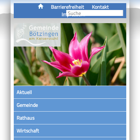
Barrierefreiheit
Kontakt
Impressum
Aktuell
Gemeinde
Rathaus
Wirtschaft