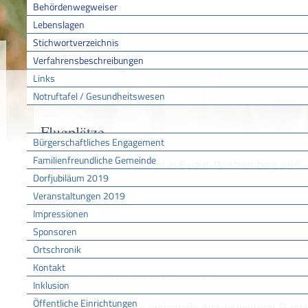
Behördenwegweiser
Lebenslagen
Stichwortverzeichnis
Sie sind hier:
/
/
/
Startseite
Aktuell
Service BW
Lebenslage
Verfahrensbeschreibungen
/
Flugplätze
Luftverkehr
Links
Notruftafel / Gesundheitswesen
Gemeinde
Flugplätze
Bürgerschaftliches Engagement
Familienfreundliche Gemeinde
Die drei Verkehrsflughäfen in Baden-Württemberg sind:
Dorfjubiläum 2019
Veranstaltungen 2019
Landesflughafen Stuttgart
Regionalflughafen Karlsruhe/Baden-Baden
Impressionen
Regionalflughafen Friedrichshafen
Sponsoren
Ortschronik
Außerdem gibt es weitere 18 Verkehrslandeplätze, die in
Kontakt
Geschäfts- und Werksluftverkehr dienen.
Inklusion
Öffentliche Einrichtungen
Darüber hinaus gibt es eine große Anzahl weiterer Flugp