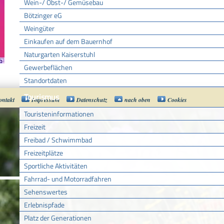
Wein-/ Obst-/ Gemüsebau
Bötzinger eG
Weingüter
Einkaufen auf dem Bauernhof
Naturgarten Kaiserstuhl
Gewerbeflächen
Standortdaten
Tourismus
ontakt
Impressum
Datenschutz
nach oben
Cookies
Touristeninformationen
Freizeit
Freibad / Schwimmbad
Freizeitplätze
Sportliche Aktivitäten
Fahrrad- und Motorradfahren
Sehenswertes
Erlebnispfade
Platz der Generationen