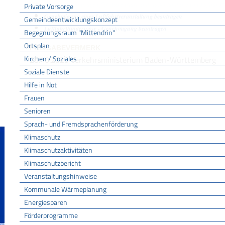
Erlaubnis beantragen für Außenstart und Außenlandung von Luftfahr
Private Vorsorge
Genehmigung einer Luftfahrtveranstaltung beantragen
Gemeindeentwicklungskonzept
Luftfahrthindernisse - Genehmigung beantragen
Begegnungsraum "Mittendrin"
Ortsplan
FREIGABEVERMERK
Kirchen / Soziales
20.10.2025
Verkehrsministerium Baden-Württemberg
Soziale Dienste
Hilfe in Not
Frauen
Senioren
Sprach- und Fremdsprachenförderung
Klimaschutz
Klimaschutzaktivitäten
Klimaschutzbericht
Veranstaltungshinweise
Kommunale Wärmeplanung
Energiesparen
Förderprogramme