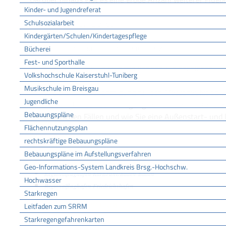
Kinder- und Jugendreferat
Schulsozialarbeit
50 Segelfluggelände,
60 Sonderlandeplätze,
Kindergärten/Schulen/Kindertagespflege
80 Hubschraubersonderlandeplätze.
Bücherei
Fest- und Sporthalle
In den zugehörigen Leistungen können Sie nachlesen,
Volkshochschule Kaiserstuhl-Tuniberg
Musikschule im Breisgau
wie Sie eine Genehmigung für den Massenaufstieg vo
Jugendliche
was Sie bei der Genehmigung von Luftfahrtveranst
Bebauungspläne
in welchen Fällen und wie Sie eine Außenstart- und
Flächennutzungsplan
können.
rechtskräftige Bebauungspläne
VERTIEFENDE INFORMATIONEN
Bebauungspläne im Aufstellungsverfahren
Landesflughafen Stuttgart
Geo-Informations-System Landkreis Brsg.-Hochschw.
Regionalflughafen Karlsruhe/Baden-Baden
Hochwasser
Regionalflughafen Friedrichshafen
Starkregen
Leitfaden zum SRRM
ZUGEHÖRIGE LEISTUNGEN
Starkregengefahrenkarten
Aufstieg von Kinderluftballonen - Erlaubnis beantragen