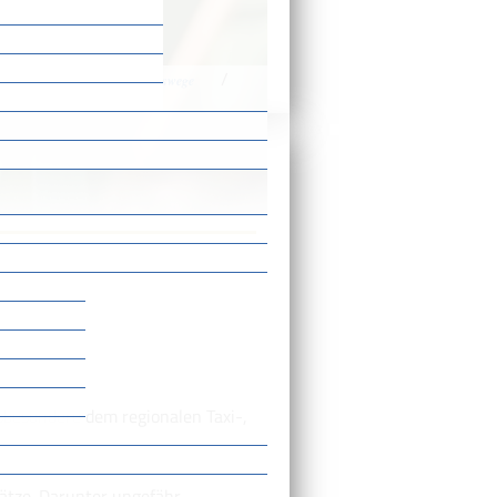
/
/
n
Verkehr und Verkehrswege
sbesondere dem regionalen Taxi-,
lätze. Darunter ungefähr