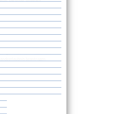
n Kinderluftballons erhalten,
altungen beachten müssen und
 landeerlaubnis beantragen