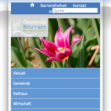
Barrierefreiheit
Kontakt
Impressum
Aktuell
Gemeinde
Rathaus
Wirtschaft