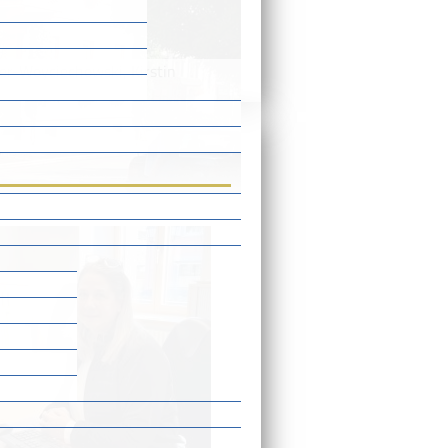
er-Woyciechowski, Kirstin