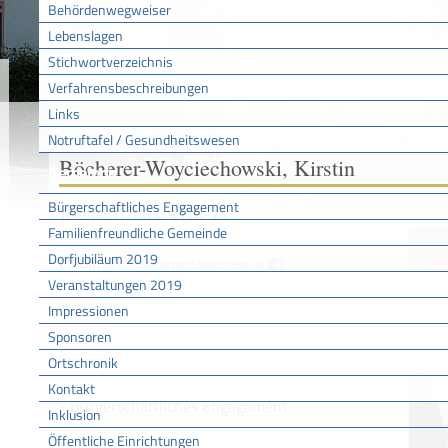
Behördenwegweiser
Lebenslagen
Stichwortverzeichnis
Sie sind hier:
/
/
/
Böcher
Startseite
Rathaus
Verwaltung
Verfahrensbeschreibungen
Links
Notruftafel / Gesundheitswesen
Böcherer-Woyciechowski, Kirstin
Gemeinde
Bürgerschaftliches Engagement
Telefon: 07663/9310-13
Familienfreundliche Gemeinde
Dorfjubiläum 2019
eMail:
kirstin.boecherer@boetzingen.de
Veranstaltungen 2019
Aufgabenbereich:
Impressionen
- Bürgeramt
Sponsoren
- Tourismus
Ortschronik
- Seniorenarbeit
Kontakt
- Bürgerschaftliches Engagement
Inklusion
Öffentliche Einrichtungen