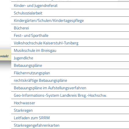
Nachfolgend können Sie die
Kinder- und Jugendreferat
Wohnungsgeberbestätigung ausdrucken:
Schulsozialarbeit
Kindergärten/Schulen/Kindertagespflege
(116
KiB
)
Wohnungsgeberbestätigung
Bücherei
Fest- und Sporthalle
Volkshochschule Kaiserstuhl-Tuniberg
Musikschule im Breisgau
ontakt
Impressum
Datenschutz
nach oben
Cookies
Jugendliche
Bebauungspläne
Flächennutzungsplan
rechtskräftige Bebauungspläne
Bebauungspläne im Aufstellungsverfahren
Geo-Informations-System Landkreis Brsg.-Hochschw.
Hochwasser
Starkregen
Leitfaden zum SRRM
Starkregengefahrenkarten