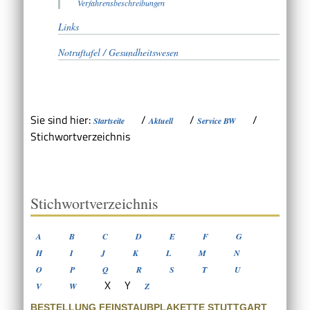
Verfahrensbeschreibungen
Links
Notruftafel / Gesundheitswesen
Sie sind hier:
/
/
/
Startseite
Aktuell
Service BW
Stichwortverzeichnis
Stichwortverzeichnis
A
B
C
D
E
F
G
H
I
J
K
L
M
N
O
P
Q
R
S
T
U
X
Y
V
W
Z
BESTELLUNG FEINSTAUBPLAKETTE STUTTGART