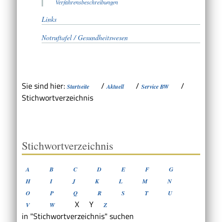
Verfahrensbeschreibungen
Links
Notruftafel / Gesundheitswesen
Sie sind hier:
/
/
/
Startseite
Aktuell
Service BW
Stichwortverzeichnis
Stichwortverzeichnis
A
B
C
D
E
F
G
H
I
J
K
L
M
N
O
P
Q
R
S
T
U
X
Y
V
W
Z
in "Stichwortverzeichnis" suchen