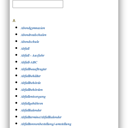
A
Abendgymnasien
Abendrealschulen
Abendschule
Abfall
Abfall - Ausfuhr
Abfall-ABC
Abfallbeauftragter
Abfallbehälter
Abfallbehörde
Abfallbehörden
Abfallentsorgung
Abfallgebühren
Abfallkalender
Abfalltermine/Abfallkalender
Abfalltonnenbestellung/-umstellung