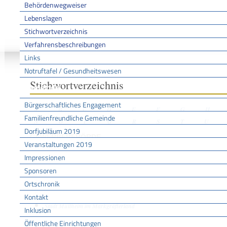
Behördenwegweiser
Lebenslagen
Stichwortverzeichnis
Sie sind hier:
/
/
/
Stichwo
Startseite
Aktuell
Service BW
Verfahrensbeschreibungen
Links
Notruftafel / Gesundheitswesen
Stichwortverzeichnis
Gemeinde
Bürgerschaftliches Engagement
A
B
C
D
E
F
G
H
Familienfreundliche Gemeinde
N
O
P
Q
R
S
T
U
Dorfjubiläum 2019
GEWERBEBEHÖRDE
Veranstaltungen 2019
Impressionen
Sponsoren
Organisationseinheiten
Gemeinde Bötzingen
Ortschronik
Stadt Mannheim
Kontakt
Stadt Müllheim im Markgräflerland
Inklusion
Öffentliche Einrichtungen