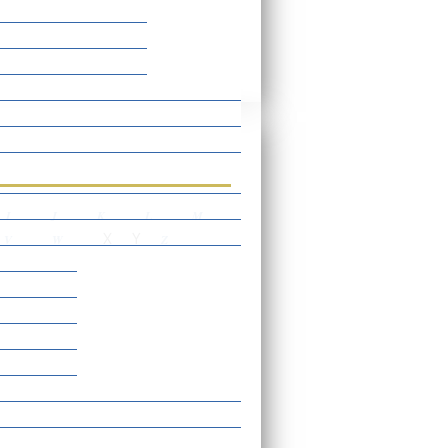
rtverzeichnis
I
J
K
L
M
X
Y
V
W
Z