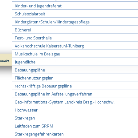
Kinder- und Jugendreferat
Schulsozialarbeit
Kindergärten/Schulen/Kindertagespflege
Bücherei
Fest- und Sporthalle
Volkshochschule Kaiserstuhl-Tuniberg
Musikschule im Breisgau
ontakt
Impressum
Datenschutz
nach oben
Cookies
Jugendliche
Bebauungspläne
Flächennutzungsplan
rechtskräftige Bebauungspläne
Bebauungspläne im Aufstellungsverfahren
Geo-Informations-System Landkreis Brsg.-Hochschw.
Hochwasser
Starkregen
Leitfaden zum SRRM
Starkregengefahrenkarten