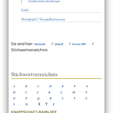
Verfahrensbeschreibungen
Links
Notruftafel / Gesundheitswesen
Sie sind hier:
/
/
/
Startseite
Aktuell
Service BW
Stichwortverzeichnis
Stichwortverzeichnis
A
B
C
D
E
F
G
H
I
J
K
L
M
N
O
P
Q
R
S
T
U
X
Y
V
W
Z
KNAPPSCHAFT-BAHN-SEE