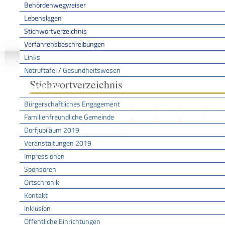
Behördenwegweiser
Lebenslagen
Stichwortverzeichnis
Sie sind hier:
/
/
/
Stichwo
Startseite
Aktuell
Service BW
Verfahrensbeschreibungen
Links
Notruftafel / Gesundheitswesen
Stichwortverzeichnis
Gemeinde
Bürgerschaftliches Engagement
A
B
C
D
E
F
G
H
Familienfreundliche Gemeinde
N
O
P
Q
R
S
T
U
Dorfjubiläum 2019
VORLÄUFIGER REISEPASS
Veranstaltungen 2019
Impressionen
Sponsoren
Leistungen
Reisepass - erstmalig oder nach Ablauf beantragen
Ortschronik
Reisepass - vorläufigen Reisepass beantragen
Kontakt
Inklusion
Öffentliche Einrichtungen