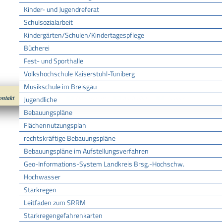
Kinder- und Jugendreferat
Schulsozialarbeit
Kindergärten/Schulen/Kindertagespflege
Bücherei
Fest- und Sporthalle
Volkshochschule Kaiserstuhl-Tuniberg
Musikschule im Breisgau
ontakt
Impressum
Datenschutz
nach oben
Cookies
Jugendliche
Bebauungspläne
Flächennutzungsplan
rechtskräftige Bebauungspläne
Bebauungspläne im Aufstellungsverfahren
Geo-Informations-System Landkreis Brsg.-Hochschw.
Hochwasser
Starkregen
Leitfaden zum SRRM
Starkregengefahrenkarten