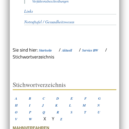
Verfahrensbeschreibungen
Links
Notruftafel / Gesundheitswesen
Sie sind hier:
/
/
/
Startseite
Aktuell
Service BW
Stichwortverzeichnis
Stichwortverzeichnis
A
B
C
D
E
F
G
H
I
J
K
L
M
N
O
P
Q
R
S
T
U
X
Y
V
W
Z
MAHNVERFAHREN