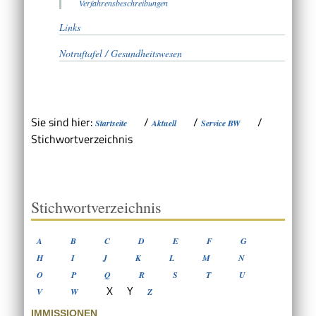
Verfahrensbeschreibungen
Links
Notruftafel / Gesundheitswesen
Sie sind hier:
/
/
/
Startseite
Aktuell
Service BW
Stichwortverzeichnis
Stichwortverzeichnis
A
B
C
D
E
F
G
H
I
J
K
L
M
N
O
P
Q
R
S
T
U
X
Y
V
W
Z
IMMISSIONEN