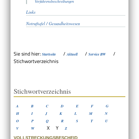
Verfahrensbeschreibungen
Links
Notruftafel / Gesundheitswesen
Sie sind hier:
/
/
/
Startseite
Aktuell
Service BW
Stichwortverzeichnis
Stichwortverzeichnis
A
B
C
D
E
F
G
H
I
J
K
L
M
N
O
P
Q
R
S
T
U
X
Y
V
W
Z
VOLLSTRECKUNGSBESCHEID