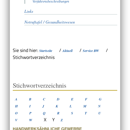
Verfahrensbeschreibungen
Links
Notruftafel / Gesundheitswesen
Sie sind hier:
/
/
/
Startseite
Aktuell
Service BW
Stichwortverzeichnis
Stichwortverzeichnis
A
B
C
D
E
F
G
H
I
J
K
L
M
N
O
P
Q
R
S
T
U
X
Y
V
W
Z
HANDWERKSÄHNLICHE GEWERBE