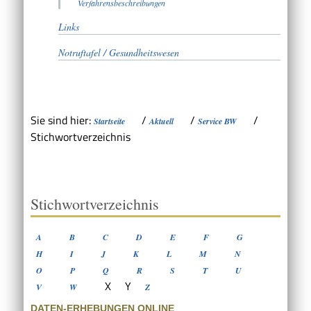
Verfahrensbeschreibungen
Links
Notruftafel / Gesundheitswesen
Sie sind hier:
/
/
/
Startseite
Aktuell
Service BW
Stichwortverzeichnis
Stichwortverzeichnis
A
B
C
D
E
F
G
H
I
J
K
L
M
N
O
P
Q
R
S
T
U
X
Y
V
W
Z
DATEN-ERHEBUNGEN ONLINE