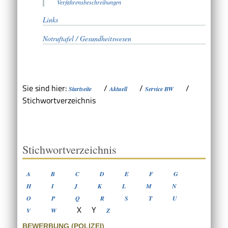
Verfahrensbeschreibungen
Links
Notruftafel / Gesundheitswesen
Sie sind hier:
/
/
/
Startseite
Aktuell
Service BW
Stichwortverzeichnis
Stichwortverzeichnis
A
B
C
D
E
F
G
H
I
J
K
L
M
N
O
P
Q
R
S
T
U
X
Y
V
W
Z
BEWERBUNG (POLIZEI)