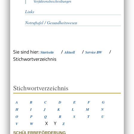
Verfahrensbeschreibungen
Links
Notruftafel / Gesundheitswesen
Sie sind hier:
/
/
/
Startseite
Aktuell
Service BW
Stichwortverzeichnis
Stichwortverzeichnis
A
B
C
D
E
F
G
H
I
J
K
L
M
N
O
P
Q
R
S
T
U
X
Y
V
W
Z
SCHÜLERBEFÖRDERUNG