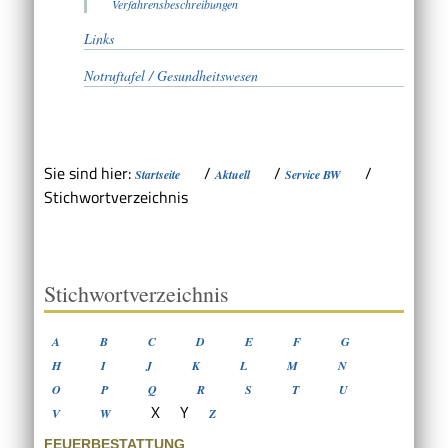
Verfahrensbeschreibungen
Links
Notruftafel / Gesundheitswesen
Sie sind hier:
/
/
/
Startseite
Aktuell
Service BW
Stichwortverzeichnis
Stichwortverzeichnis
A
B
C
D
E
F
G
H
I
J
K
L
M
N
O
P
Q
R
S
T
U
X
Y
V
W
Z
FEUERBESTATTUNG