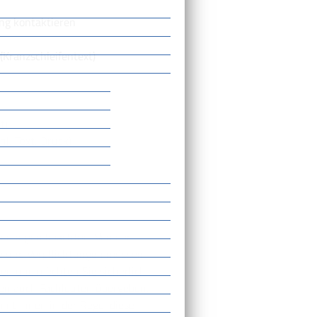
ng kontaktieren
(Kranzschleifentext)
t)
l, Text, Druck)
immungen beachten. Von der
e und Verpflichtungen müssen
nen und möchten Sie sicherlich
iten auch Fachleuten übergeben.
t Ihnen in der Regel diese