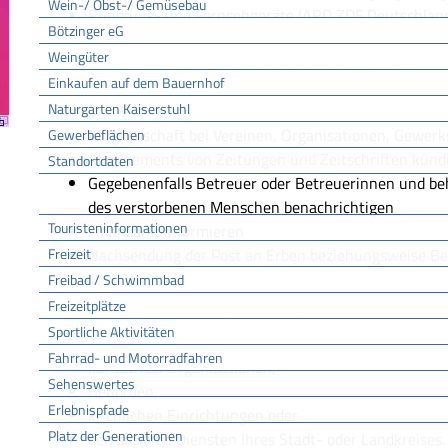
Wein-/ Obst-/ Gemüsebau
Rundfunk- und Fernsehgeräte (ARD ZDF Deutschland
Bötzinger eG
Kabelgesellschaften) abmelden
Weingüter
Energieversorgung (Gas, Wasser Strom) abmelden
Einkaufen auf dem Bauernhof
Müllabfuhr abmelden
Naturgarten Kaiserstuhl
Telefon (Festnetz, Mobiltelefon, Internet) abmelden
Mitgliedschaft bei Vereinen, Organisationen, Gewer
Gewerbeflächen
Abonnements von Zeitungen und Zeitschriften künd
Standortdaten
Gegebenenfalls Betreuer oder Betreuerinnen und be
Tourismus
des verstorbenen Menschen benachrichtigen
Touristeninformationen
Finanzamt informieren
Freizeit
Nachsendung der Post an Erben beziehungsweise Be
Termine des verstorbenen Menschen absagen
Freibad / Schwimmbad
Freizeitplätze
Tipp:
Hilfe und Unterstützung erhalten Sie unter andere
Sportliche Aktivitäten
Fahrrad- und Motorradfahren
karitativen Organisationen,
Sehenswertes
Behörden,
Erlebnispfade
kirchlichen Einrichtungen oder
Platz der Generationen
den sozialen Diensten Ihres Stadt- oder Landkreises.