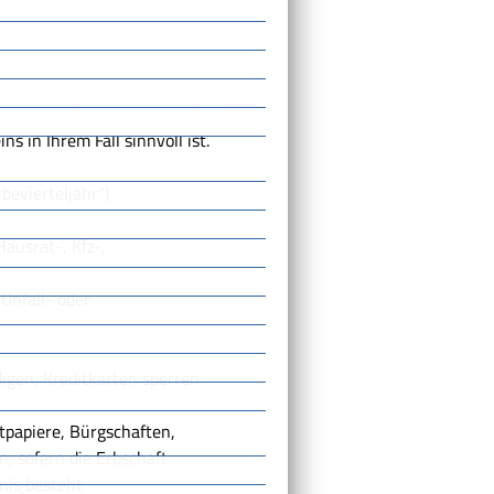
beim Nachlassgericht abgeben,
g ist das Nachlassgericht, das
s in Ihrem Fall sinnvoll ist.
evierteljahr")
Hausrat-, Kfz-,
Unfall- oder
igen, Kreditkarten sperren
tpapiere, Bürgschaften,
n, sofern die Erbschaft
nis besteht