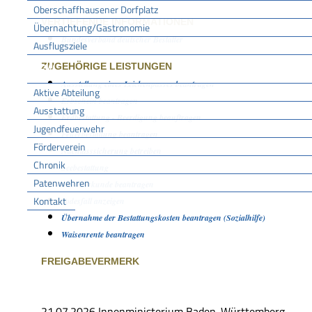
Oberschaffhausener Dorfplatz
VERTIEFENDE INFORMATIONEN
Übernachtung/Gastronomie
Bundesverband deutscher Bestatter
Ausflugsziele
FFW
ZUGEHÖRIGE LEISTUNGEN
Ausstellung eines Leichenpasses beantragen
Aktive Abteilung
Erbschein beantragen
Ausstattung
Erdbestattung - Beerdigung beauftragen
Jugendfeuerwehr
Feuerbestattung beantragen
Förderverein
Nachlasssicherung betreiben
Chronik
Seebestattung
Patenwehren
Sterbeurkunde beantragen
Kontakt
Todesfall anzeigen
Übernahme der Bestattungskosten beantragen (Sozialhilfe)
Vereine
Waisenrente beantragen
FREIGABEVERMERK
21.07.2026 Innenministerium Baden-Württemberg