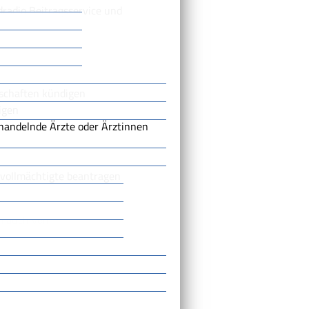
radio Beitragsservice und
kschaften kündigen
igen
handelnde Ärzte oder Ärztinnen
vollmächtigte beantragen
m auch von