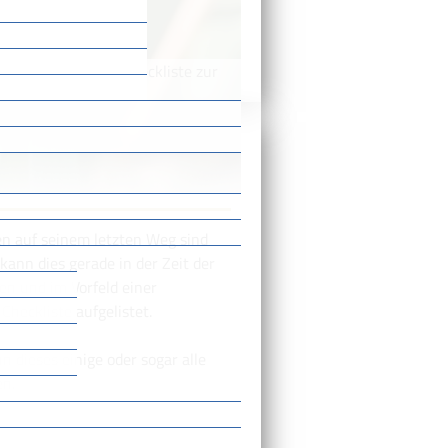
/
/
Checkliste zur
n
Sterbefall
n auf seinem letzten Weg sind
kann dies gerade in der Zeit der
en und im Vorfeld einer
Checkliste aufgelistet.
dieses einige oder sogar alle
en.