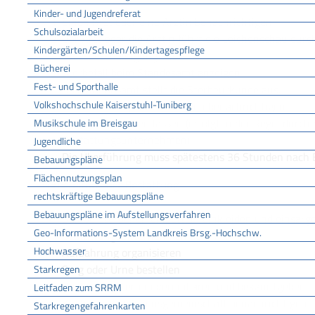
Kinder- und Jugendreferat
Einen Arzt oder eine Ärztin benachrichtigen
Schulsozialarbeit
Der Arzt oder die Ärztin führt die Leichenschau durch
Kindergärten/Schulen/Kindertagespflege
Todesbescheinigung aus.
Bücherei
Sterbefall beim Standesamt anzeigen
Fest- und Sporthalle
Das Standesamt stellt die Sterbeurkunde aus.
Volkshochschule Kaiserstuhl-Tuniberg
Ein Bestattungsunternehmen benachrichtigen
Leiche überführen lassen (erfolgt in der Regel durch
Musikschule im Breisgau
Bestattungsunternehmen)
Jugendliche
Die Überführung muss spätestens 36 Stunden nach Ei
Bebauungspläne
Flächennutzungsplan
Vorbereitung der Bestattung
rechtskräftige Bebauungspläne
Bebauungspläne im Aufstellungsverfahren
Den Verstorbenen einbetten, einkleiden und einsargen
Geo-Informations-System Landkreis Brsg.-Hochschw.
Bestattungsunternehmen durch)
Hochwasser
Aufbahrung organisieren
Sarg oder Urne bestellen
Starkregen
Bestattungstermin vereinbaren und bekanntgeben
Leitfaden zum SRRM
Kirche oder Religionsgemeinschaft benachrichtigen
Starkregengefahrenkarten