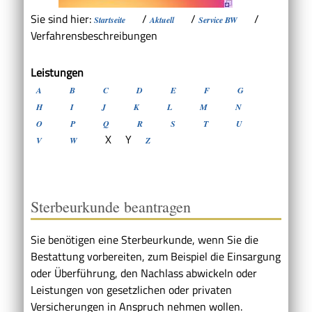
Sie sind hier:
/
/
/
Startseite
Aktuell
Service BW
Verfahrensbeschreibungen
Leistungen
A
B
C
D
E
F
G
H
I
J
K
L
M
N
O
P
Q
R
S
T
U
X
Y
V
W
Z
Sterbeurkunde beantragen
Sie benötigen eine Sterbeurkunde, wenn Sie die
Bestattung vorbereiten, zum Beispiel die Einsargung
oder Überführung, den Nachlass abwickeln oder
Leistungen von gesetzlichen oder privaten
Versicherungen in Anspruch nehmen wollen.