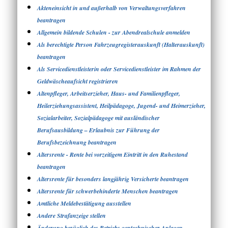
Akteneinsicht in und außerhalb von Verwaltungsverfahren
beantragen
Allgemein bildende Schulen - zur Abendrealschule anmelden
Als berechtigte Person Fahrzeugregisterauskunft (Halterauskunft)
beantragen
Als Servicedienstleisterin oder Servicedienstleister im Rahmen der
Geldwäscheaufsicht registrieren
Altenpfleger, Arbeitserzieher, Haus- und Familienpfleger,
Heilerziehungsassistent, Heilpädagoge, Jugend- und Heimerzieher,
Sozialarbeiter, Sozialpädagoge mit ausländischer
Berufsausbildung – Erlaubnis zur Führung der
Berufsbezeichnung beantragen
Altersrente - Rente bei vorzeitigem Eintritt in den Ruhestand
beantragen
Altersrente für besonders langjährig Versicherte beantragen
Altersrente für schwerbehinderte Menschen beantragen
Amtliche Meldebestätigung ausstellen
Andere Strafanzeige stellen
Änderung bezüglich des Betriebs gentechnischer Anlagen