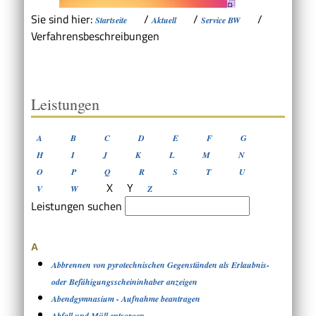
Sie sind hier:
/
/
/
Startseite
Aktuell
Service BW
Verfahrensbeschreibungen
Leistungen
A
B
C
D
E
F
G
H
I
J
K
L
M
N
O
P
Q
R
S
T
U
X
Y
V
W
Z
Leistungen suchen
A
Abbrennen von pyrotechnischen Gegenständen als Erlaubnis-
oder Befähigungsscheininhaber anzeigen
Abendgymnasium - Aufnahme beantragen
Abfall und Müll entsorgen