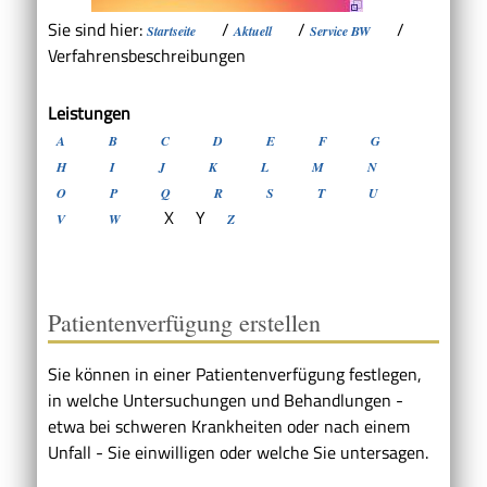
Sie sind hier:
/
/
/
Startseite
Aktuell
Service BW
Verfahrensbeschreibungen
Leistungen
A
B
C
D
E
F
G
H
I
J
K
L
M
N
O
P
Q
R
S
T
U
X
Y
V
W
Z
Patientenverfügung erstellen
Sie können in einer Patientenverfügung festlegen,
in welche Untersuchungen und Behandlungen -
etwa bei schweren Krankheiten oder nach einem
Unfall - Sie einwilligen oder welche Sie untersagen.