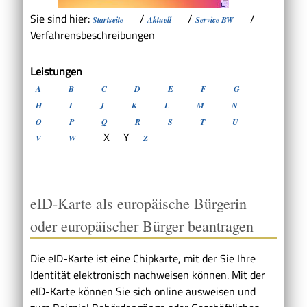
Sie sind hier:
/
/
/
Startseite
Aktuell
Service BW
Verfahrensbeschreibungen
Leistungen
A
B
C
D
E
F
G
H
I
J
K
L
M
N
O
P
Q
R
S
T
U
X
Y
V
W
Z
eID-Karte als europäische Bürgerin
oder europäischer Bürger beantragen
Die eID-Karte ist eine Chipkarte, mit der Sie Ihre
Identität elektronisch nachweisen können. Mit der
eID-Karte können Sie sich online ausweisen und