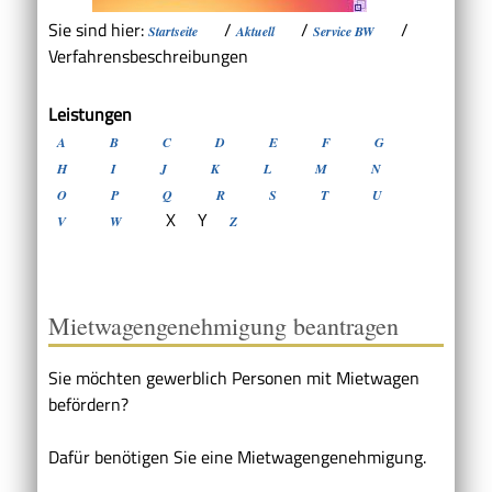
Sie sind hier:
/
/
/
Startseite
Aktuell
Service BW
Verfahrensbeschreibungen
Leistungen
A
B
C
D
E
F
G
H
I
J
K
L
M
N
O
P
Q
R
S
T
U
X
Y
V
W
Z
Mietwagengenehmigung beantragen
Sie möchten gewerblich Personen mit Mietwagen
befördern?
Dafür benötigen Sie eine Mietwagengenehmigung.