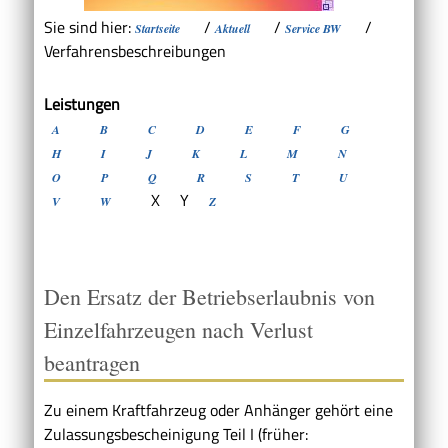
Sie sind hier:
/
/
/
Startseite
Aktuell
Service BW
Verfahrensbeschreibungen
Leistungen
A
B
C
D
E
F
G
H
I
J
K
L
M
N
O
P
Q
R
S
T
U
X
Y
V
W
Z
Den Ersatz der Betriebserlaubnis von
Einzelfahrzeugen nach Verlust
beantragen
Zu einem Kraftfahrzeug oder Anhänger gehört eine
Zulassungsbescheinigung Teil I (früher: