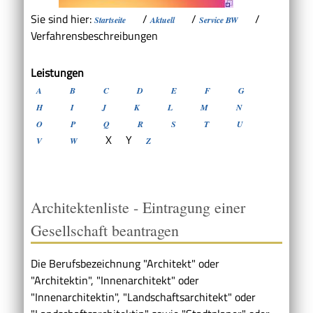
Sie sind hier:
/
/
/
Startseite
Aktuell
Service BW
Verfahrensbeschreibungen
Leistungen
A
B
C
D
E
F
G
H
I
J
K
L
M
N
O
P
Q
R
S
T
U
X
Y
V
W
Z
Architektenliste - Eintragung einer
Gesellschaft beantragen
Die Berufsbezeichnung "Architekt" oder
"Architektin", "Innenarchitekt" oder
"Innenarchitektin", "Landschaftsarchitekt" oder