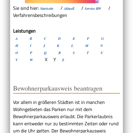
Sie sind hier:
/
/
/
Startseite
Aktuell
Service BW
Verfahrensbeschreibungen
Leistungen
A
B
C
D
E
F
G
H
I
J
K
L
M
N
O
P
Q
R
S
T
U
X
Y
V
W
Z
Bewohnerparkausweis beantragen
Vor allem in größeren Städten ist in manchen
Wohngebieten das Parken nur mit dem
Bewohnerparkausweis erlaubt. Die Parkerlaubnis
kann entweder nur zu bestimmten Zeiten oder rund
um die Uhr gelten. Der Bewohnerparkausweis