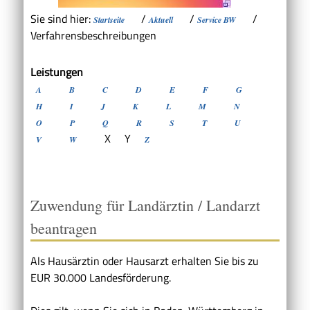
Sie sind hier:
/
/
/
Startseite
Aktuell
Service BW
Verfahrensbeschreibungen
Leistungen
A
B
C
D
E
F
G
H
I
J
K
L
M
N
O
P
Q
R
S
T
U
X
Y
V
W
Z
Zuwendung für Landärztin / Landarzt
beantragen
Als Hausärztin oder Hausarzt erhalten Sie bis zu
EUR 30.000 Landesförderung.