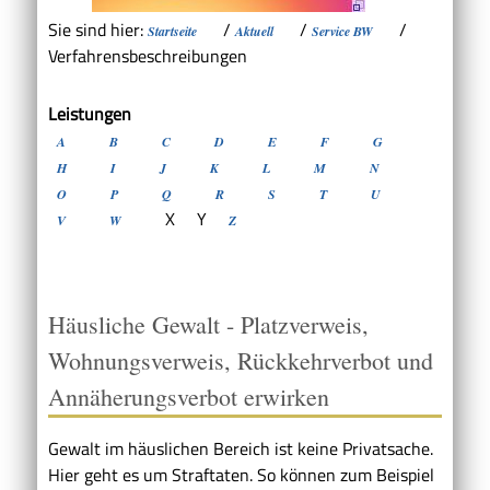
Sie sind hier:
/
/
/
Startseite
Aktuell
Service BW
Verfahrensbeschreibungen
Leistungen
A
B
C
D
E
F
G
H
I
J
K
L
M
N
O
P
Q
R
S
T
U
X
Y
V
W
Z
Häusliche Gewalt - Platzverweis,
Wohnungsverweis, Rückkehrverbot und
Annäherungsverbot erwirken
Gewalt im häuslichen Bereich ist keine Privatsache.
Hier geht es um Straftaten. So können zum Beispiel