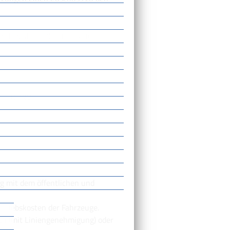
ntragstellender Institution.
aler ÖPNV
 mit dem öffentlichen und
etriebskosten der Fahrzeuge.
en (mit Liniengenehmigung) oder