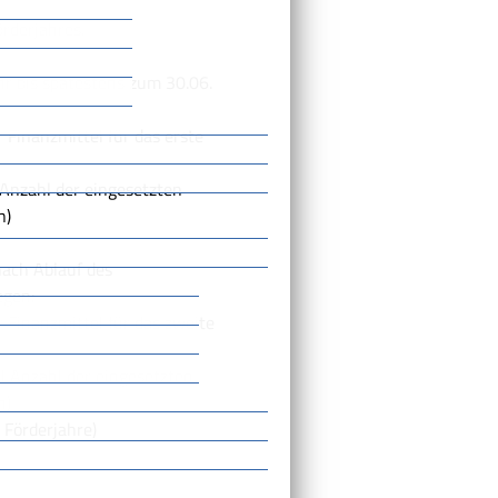
örderjahres.
r bis spätestens zum 30.06.
Finanzmittel für das erste
 Anzahl der eingesetzten
n)
ach Ablauf des
egen:
Finanzmittel für das zweite
el Anzahl der eingesetzten
n)
 Förderjahre)