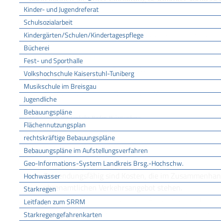
Kinder- und Jugendreferat
Ausgaben vom Land erhalten.
Schulsozialarbeit
Die Höhe der Förderung liegt bei 2.000 EUR pro Jahr und a
Kindergärten/Schulen/Kindertagespflege
Bücherei
ZUSTÄNDIGE STELLE
Fest- und Sporthalle
Ministerium für Verkehr Baden-Württemberg
Volkshochschule Kaiserstuhl-Tuniberg
Musikschule im Breisgau
Referat Ausbaustrategie Öffentliche Mobilität, kommun
Jugendliche
Bebauungspläne
Ministerium für Verkehr Baden-Württemberg
Flächennutzungsplan
LEISTUNGSDETAILS
rechtskräftige Bebauungspläne
Bebauungspläne im Aufstellungsverfahren
Geo-Informations-System Landkreis Brsg.-Hochschw.
Voraussetzungen
Zuwendungsfähig sind Kosten, die im Zusammenhang
Hochwasser
ehrenamtlichen Verkehrsangebot stehen.
Starkregen
Es erfolgt keine Förderung von Anschaffungs- und B
Leitfaden zum SRRM
Gefördert werden Verkehrsangebote mit Bürgerbuss
Starkregengefahrenkarten