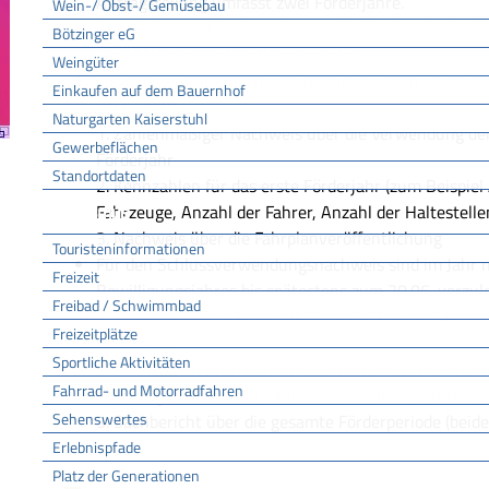
Antragstellung umfasst zwei Förderjahre.
Wein-/ Obst-/ Gemüsebau
Auszahlung: erfolgt jeweils zum 30.09. eines jeden F
Bötzinger eG
Ein Mittelabruf ist nicht erforderlich.
Weingüter
Für den Zwischennachweis sind im zweiten Förderjah
Einkaufen auf dem Bauernhof
vorzulegen:
Naturgarten Kaiserstuhl
1. Zahlenmäßiger Nachweis über die Verwendung der 
Gewerbeflächen
Förderjahr
Standortdaten
2. Kennzahlen für das erste Förderjahr (zum Beispiel
Tourismus
Fahrzeuge, Anzahl der Fahrer, Anzahl der Haltestelle
3. Nachweis über die Fahrplanveröffentlichung
Touristeninformationen
Für den Schlussverwendungsnachweis sind im Jahr n
Freizeit
Bewilligungsjahres bis spätestens zum 30.06. vorzul
Freibad / Schwimmbad
1. Zahlenmäßiger Nachweis über die Verwendung der 
Freizeitplätze
Förderjahr
Sportliche Aktivitäten
2. Kennzahlen für das zweite Förderjahr (zum Beispi
Fahrrad- und Motorradfahren
Fahrzeuge, Anzahl der Fahrer, Anzahl der Haltestelle
Sehenswertes
3. Sachbericht über die gesamte Förderperiode (beide
Erlebnispfade
Platz der Generationen