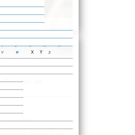
ensbeschreibungen
I
J
K
L
M
X
Y
V
W
Z
- Pauschale zur
lich betrieben?
tzungen einen Zuschuss zu den