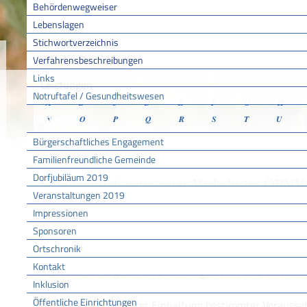
Behördenwegweiser
Lebenslagen
Stichwortverzeichnis
Sie sind hier:
/
/
/
Verfahr
Startseite
Aktuell
Service BW
Verfahrensbeschreibungen
Links
Leistungen
Notruftafel / Gesundheitswesen
A
B
C
D
E
F
G
H
Gemeinde
N
O
P
Q
R
S
T
U
Bürgerschaftliches Engagement
Familienfreundliche Gemeinde
Dorfjubiläum 2019
Ehrenamtlich getragener Verkehr im ÖPNV 
Veranstaltungen 2019
Unterstützung beantragen
Impressionen
Sponsoren
Sie bieten einen vollöffentlichen Fahrdienst an?
Ortschronik
Kontakt
Das Verkehrsangebot wird lokal organisiert und ehrenamt
Inklusion
Öffentliche Einrichtungen
Dann können Sie unter Einhaltung bestimmter Vorausse