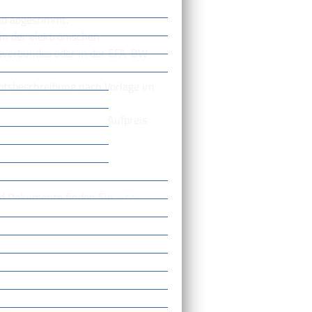
nd abgestimmt.
in der elektronischen
rsverbundes oder in der EFA-BW
botsbeschreibung nach Vorlage im
 gegebenenfalls gegen Aufpreis
nd Dokumente finden Sie
auf der
 buergerbus@nvbw.de
ormular mit Unterschrift und