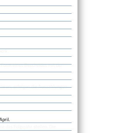
W),
erk.
 Form eines Bescheides mit der
lären, erfolgen die Auszahlungen
pril.
ie das Folgejahr stellen.
Die