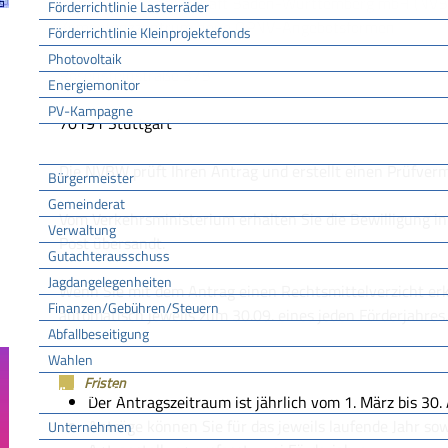
Nahverkehrsgesellschaft Baden-Württemberg mbH (NVB
Förderrichtlinie Lasterräder
Kompetenzzentrum neue ÖPNV-Angebotsformen
Förderrichtlinie Kleinprojektefonds
Photovoltaik
Rosensteinstraße 37B
Energiemonitor
PV-Kampagne
70191 Stuttgart
Rathaus
Die NVBW prüft Ihren Antrag und erstellt einen Prüfverm
Bürgermeister
Gemeinderat
Vom Verkehrsministerium erhalten Sie die Bewilligung in
Verwaltung
Post übersandt.
Gutachterausschuss
Jagdangelegenheiten
Wenn Sie mit dem Antrag einen Rechtsmittelverzicht erk
Finanzen/Gebühren/Steuern
automatisch jeweils zum 30.09. eines jeden Förderjahres.
Abfallbeseitigung
Wahlen
Fristen
Wirtschaft
Der Antragszeitraum ist jährlich vom 1. März bis 30. A
Anträge können Sie für das jeweils laufende Jahr sow
Unternehmen