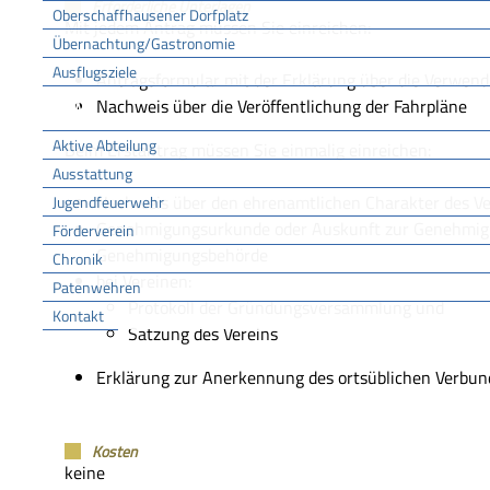
Erforderliche Unterlagen
Oberschaffhausener Dorfplatz
Mit jedem Antrag müssen Sie einreichen:
Übernachtung/Gastronomie
Ausflugsziele
Antragsformular mit der Erklärung über die Verwe
Nachweis über die Veröffentlichung der Fahrpläne
FFW
Aktive Abteilung
Beim Erstantrag müssen Sie einmalig einreichen:
Ausstattung
Nachweis über den ehrenamtlichen Charakter des V
Jugendfeuerwehr
Genehmigungsurkunde oder Auskunft zur Genehmigun
Förderverein
Genehmigungsbehörde
Chronik
bei Vereinen:
Patenwehren
Protokoll der Gründungsversammlung und
Kontakt
Satzung des Vereins
Vereine
Erklärung zur Anerkennung des ortsüblichen Verbund
Kosten
keine