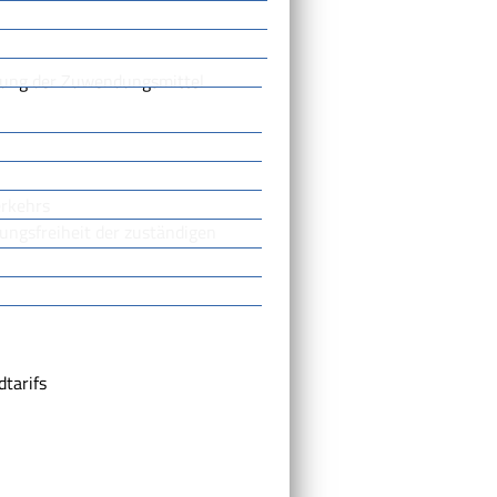
ndung der Zuwendungsmittel
erkehrs
gsfreiheit der zuständigen
tarifs