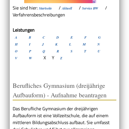
Sie sind hier:
/
/
/
Startseite
Aktuell
Service BW
Verfahrensbeschreibungen
Leistungen
A
B
C
D
E
F
G
H
I
J
K
L
M
N
O
P
Q
R
S
T
U
X
Y
V
W
Z
Berufliches Gymnasium (dreijährige
Aufbauform) - Aufnahme beantragen
Das Berufliche Gymnasium der dreijährigen
Aufbauform ist eine Vollzeitschule, die auf einem
mittleren Bildungsabschluss aufbaut. Sie umfasst