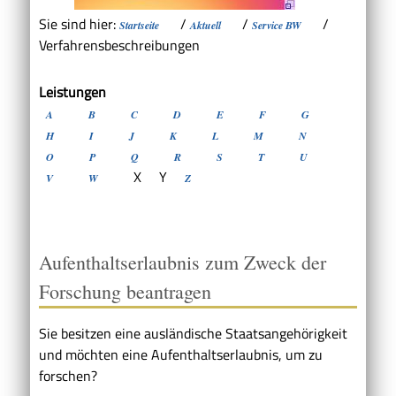
Sie sind hier:
/
/
/
Startseite
Aktuell
Service BW
Verfahrensbeschreibungen
Leistungen
A
B
C
D
E
F
G
H
I
J
K
L
M
N
O
P
Q
R
S
T
U
X
Y
V
W
Z
Aufenthaltserlaubnis zum Zweck der
Forschung beantragen
Sie besitzen eine ausländische Staatsangehörigkeit
und möchten eine Aufenthaltserlaubnis, um zu
forschen?