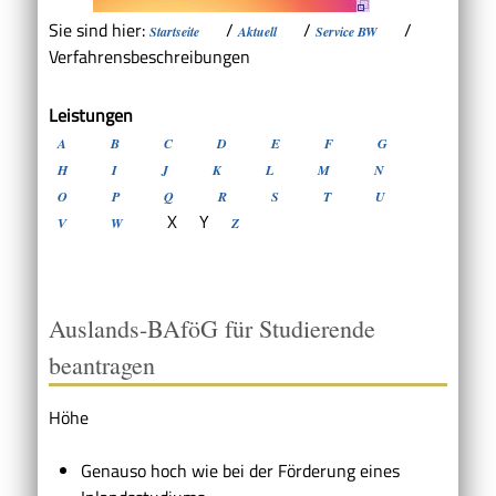
Sie sind hier:
/
/
/
Startseite
Aktuell
Service BW
Verfahrensbeschreibungen
Leistungen
A
B
C
D
E
F
G
H
I
J
K
L
M
N
O
P
Q
R
S
T
U
X
Y
V
W
Z
Auslands-BAföG für Studierende
beantragen
Höhe
Genauso hoch wie bei der Förderung eines