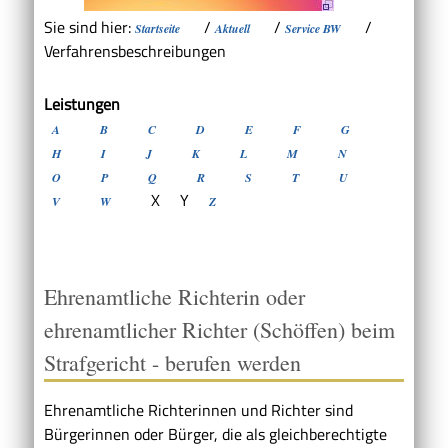
Sie sind hier:
/
/
/
Startseite
Aktuell
Service BW
Verfahrensbeschreibungen
Leistungen
A
B
C
D
E
F
G
H
I
J
K
L
M
N
O
P
Q
R
S
T
U
X
Y
V
W
Z
Ehrenamtliche Richterin oder
ehrenamtlicher Richter (Schöffen) beim
Strafgericht - berufen werden
Ehrenamtliche Richterinnen und Richter sind
Bürgerinnen oder Bürger, die als gleichberechtigte