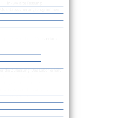
2a TrinkwV alte Fassung
n Qualitätssicherungsprogrammen
der per E-Mail, beim Ministerium
er die Zulassung. Das Labor erhält
Labor mit Anschrift,
ierungsurkunde auf der
ternetseite des Ministeriums
stellen aufgenommen.