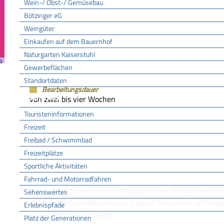
Wein-/ Obst-/ Gemüsebau
Kosten
Bötzinger eG
Es fallen Gebühren in Höhe von 350,00 EUR bis 500,00 
Weingüter
Ministeriums Ländlicher Raum über die Festsetzung der 
Einkaufen auf dem Bauernhof
Leistungen der staatlichen Behörden in seinem Geschäf
Naturgarten Kaiserstuhl
MLR - GebVO-MLR) vom 11.12.2018 an.
Gewerbeflächen
Standortdaten
Bearbeitungsdauer
Tourismus
von zwei bis vier Wochen
Touristeninformationen
Freizeit
Hinweise
Freibad / Schwimmbad
Nach erfolgter Zulassung muss die Trinkwasseruntersuc
Freizeitplätze
Ländlicher Raum Baden-Württemberg Änderungen bezügl
Sportliche Aktivitäten
unaufgefordert und sofort schriftlich oder per E-Mail mitt
Darüber hinaus muss die Trinkwasseruntersuchungsstell
Fahrrad- und Motorradfahren
eines jeden Jahres eine Bestätigung über die mindestens 
Sehenswertes
absolvierte Qualitätssicherung durch Teilnahme an Ring
Erlebnispfade
unaufgefordert vorlegen.
Platz der Generationen