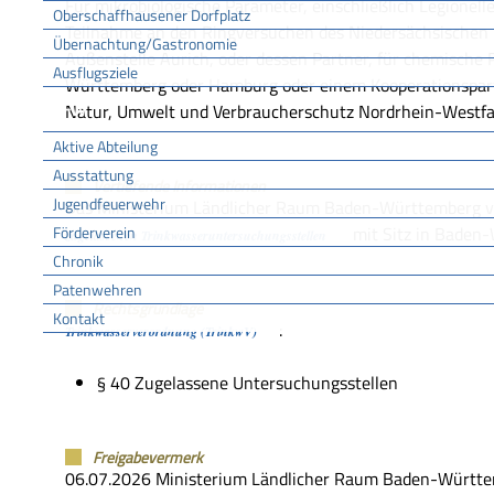
Für mikrobiologische Parameter, einschließlich Legionell
Oberschaffhausener Dorfplatz
Teilnahme an den Ringversuchen des Niedersächsischen
Übernachtung/Gastronomie
Außenstelle Aurich, oder dessen Partner, für chemische
Ausflugsziele
Württemberg oder Hamburg oder einem Kooperationspar
FFW
Natur, Umwelt und Verbraucherschutz Nordrhein-Westfa
Aktive Abteilung
Ausstattung
Vertiefende Informationen
Jugendfeuerwehr
Das Ministerium Ländlicher Raum Baden-Württemberg ve
Förderverein
mit Sitz in Baden
zugelassenen Trinkwasseruntersuchungsstellen
Chronik
Patenwehren
Rechtsgrundlage
Kontakt
:
Trinkwasserverordnung (TrinkwV)
Vereine
§ 40 Zugelassene Untersuchungsstellen
Freigabevermerk
06.07.2026 Ministerium Ländlicher Raum Baden-Württ