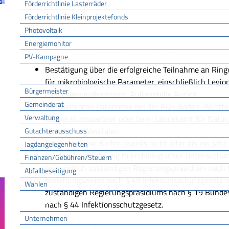
keine
Förderrichtlinie Lasterräder
Förderrichtlinie Kleinprojektefonds
Photovoltaik
Erforderliche Unterlagen
Energiemonitor
Nachweis der gültigen Akkreditierung als Prüflabor
PV-Kampagne
Trinkwasser, einschließlich Probennahme,
Bestätigung über die erfolgreiche Teilnahme an Rin
Rathaus
für mikrobiologische Parameter, einschließlich Legio
Bürgermeister
Landesgesundheitsamt, Außenstelle Aurich,
Gemeinderat
für chemische Parameter bei der AQS Baden-Württ
Verwaltung
Kooperationspartner oder beim Landesamt für Natur
Nordrhein-Westfalen
Gutachterausschuss
Die Nachweise dürfen jeweils nicht älter als ein Jahr 
Jagdangelegenheiten
bei der Durchführung mikrobiologischer Untersuchun
Finanzen/Gebühren/Steuern
beim örtlich zuständigen Regierungspräsidium nach
Abfallbeseitigung
beziehungsweise nach § 49 Infektionsschutzgesetz u
Wahlen
zuständigen Regierungspräsidiums nach § 19 Bunde
Wirtschaft
nach § 44 Infektionsschutzgesetz.
Unternehmen