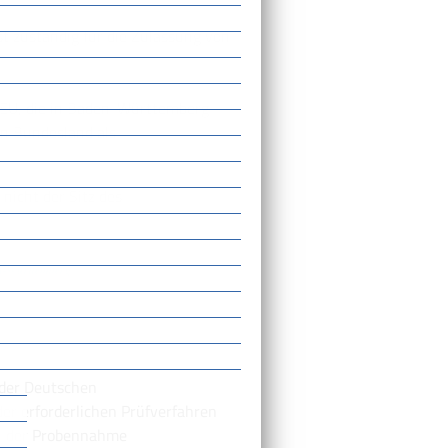
 zuständig für die Zulassung von
r EU, die in Baden-Württemberg
en Bundesland als
icht der Sitz des
n-Württemberg
 der Deutschen
der erforderlichen Prüfverfahren
ch der Probennahme