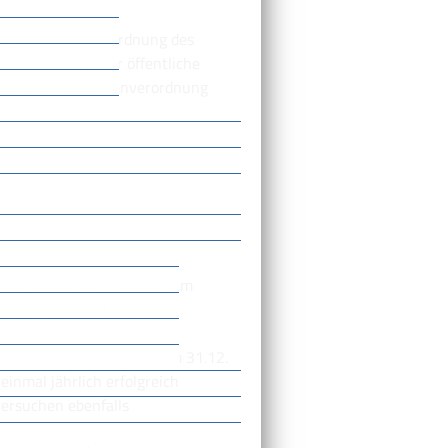
EUR nach der Verordnung des
Gebührensätze für öffentliche
tsbereich (Gebührenverordnung
hungsstelle dem Ministerium
ich der Akkreditierung
eilen.
e dem Ministerium bis zum 31.12.
einmal jährlich erfolgreich
versuchen ebenfalls