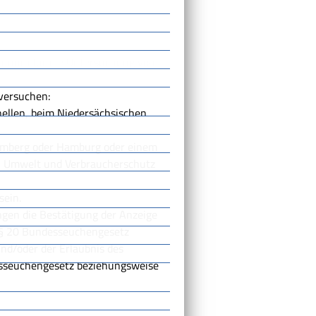
atorium für die Untersuchung von
gversuchen:
nellen, beim Niedersächsischen
emberg oder Hamburg oder einem
, Umwelt und Verbraucherschutz
sein.
gen die Bestätigung der Anzeige
 § 20 Bundesseuchengesetz
nd/oder der Erlaubnis des
sseuchengesetz beziehungsweise