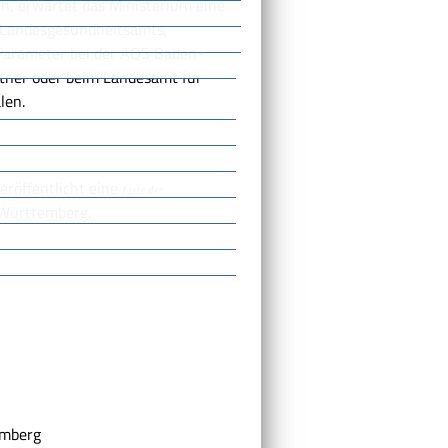
en, erwartet das Ministerium eine
 Landesgesundheitsamts,
 Parameter bei der AQS Baden-
tner oder beim Landesamt für
len.
röffentlicht eine
Liste der
-Württemberg.
emberg