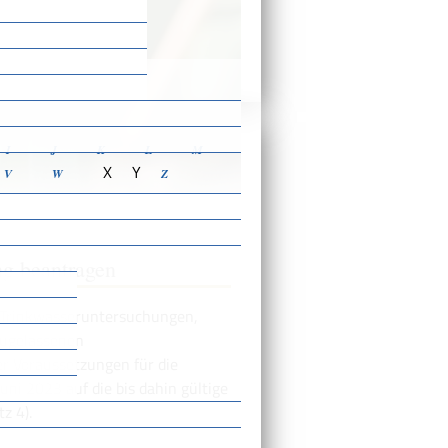
ensbeschreibungen
I
J
K
L
M
X
Y
V
W
Z
ng beantragen
e Trinkwasseruntersuchungen,
zugelassenen
r Voraussetzungen für die
ni 2023 auf die bis dahin gültige
z 4).