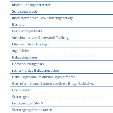
ZUSTÄNDIGE STELLE
Kinder- und Jugendreferat
Das Ministerium Ländlicher Raum Baden-Württemberg ist
Schulsozialarbeit
Kindergärten/Schulen/Kindertagespflege
Laboren mit Sitz in Baden-Württemberg oder
Bücherei
Laboren mit Sitz in einem anderen Mitgliedstaat de
Fest- und Sporthalle
tätig werden wollen, und noch nicht in einem ander
Volkshochschule Kaiserstuhl-Tuniberg
Trinkwasseruntersuchungsstelle zugelassen sind.
Musikschule im Breisgau
Entscheidend ist bei mehreren Unternehmensstandorten n
Jugendliche
Unternehmens, sondern der Standort des Labors.
Bebauungspläne
Flächennutzungsplan
Ministerium für Ernährung, Ländlichen Raum und Verbraucherschutz Bade
rechtskräftige Bebauungspläne
LEISTUNGSDETAILS
Bebauungspläne im Aufstellungsverfahren
Geo-Informations-System Landkreis Brsg.-Hochschw.
Hochwasser
Voraussetzungen
Starkregen
eine gültige Akkreditierung als Prüflaboratorium bei
Leitfaden zum SRRM
Akkreditierungsstelle (DAkkS) für die Durchführung 
bei der Untersuchung von Trinkwasser, einschließli
Starkregengefahrenkarten