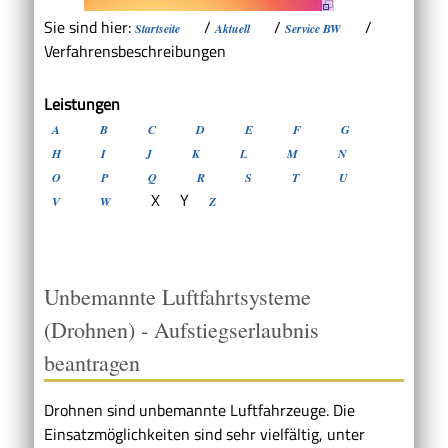
Sie sind hier:
/
/
/
Startseite
Aktuell
Service BW
Verfahrensbeschreibungen
Leistungen
A
B
C
D
E
F
G
H
I
J
K
L
M
N
O
P
Q
R
S
T
U
X
Y
V
W
Z
Unbemannte Luftfahrtsysteme
(Drohnen) - Aufstiegserlaubnis
beantragen
Drohnen sind unbemannte Luftfahrzeuge. Die
Einsatzmöglichkeiten sind sehr vielfältig
, unter