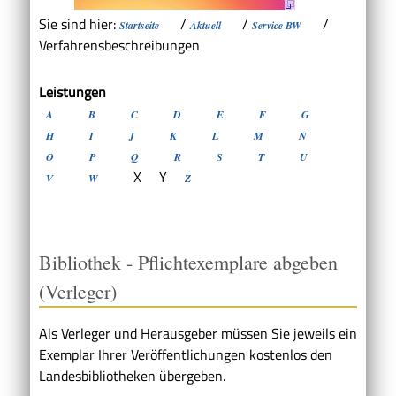
Sie sind hier:
/
/
/
Startseite
Aktuell
Service BW
Verfahrensbeschreibungen
Leistungen
A
B
C
D
E
F
G
H
I
J
K
L
M
N
O
P
Q
R
S
T
U
X
Y
V
W
Z
Bibliothek - Pflichtexemplare abgeben
(Verleger)
Als Verleger und Herausgeber müssen Sie jeweils ein
Exemplar Ihrer Veröffentlichungen kostenlos den
Landesbibliotheken übergeben.