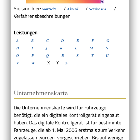
Sie sind hier:
/
/
/
Startseite
Aktuell
Service BW
Verfahrensbeschreibungen
Leistungen
A
B
C
D
E
F
G
H
I
J
K
L
M
N
O
P
Q
R
S
T
U
X
Y
V
W
Z
Unternehmenskarte
Die Unternehmenskarte wird für Fahrzeuge
benötigt, die ein digitales Kontrollgerät eingebaut
haben. Das digitale Kontrollgerät ist für bestimmte
Fahrzeuge, die ab 1. Mai 2006 erstmals zum Verkehr
zugelassen wurden, vorgeschrieben. Bis auf wenige