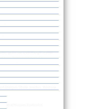
technische Assistentin für
r Medizinisch-technische
edizinisch-technische
n, prüft die zuständige Stelle,
luss gleichwertig ist. Sie
ichwertig anerkannt wird.
äischen Wirtschaftsraums, die
iten wollen, benötigen keine
zuständigen Stelle melden. Weitere
rufsabschlusses kostenlos