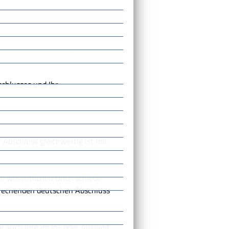
er Berufsabschluss
mindestens Niveau B2 einer
schlusses und Ihr
 Abschluss gleichwertig ist mit
ne wesentlichen Unterschiede
rechenden deutschen Abschluss
e auch Ihre im In- oder Ausland