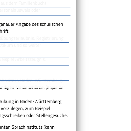
 aus dem Familienbuch)
Personalausweis oder
t genauer Angabe des schulischen
rift
übungserlaubnis, Registrierung,
ktikum und so weiter
eispiel Arbeitszeugnis,
wohnsitz in Baden-Württemberg.
tändigen Meldebehörde. (Kopie der
ausübung in Baden-Württemberg
 vorzulegen, zum Beispiel
ngsschreiben oder Stellengesuche.
nten Sprachinstituts (kann