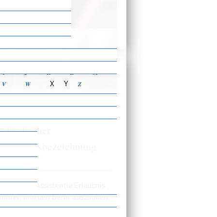
ensbeschreibungen
I
J
K
L
M
X
Y
V
W
Z
usländischer
der Berufsbezeichnung
technische Assistentie Erlaubnis
 führen und den Beruf auszuüben.