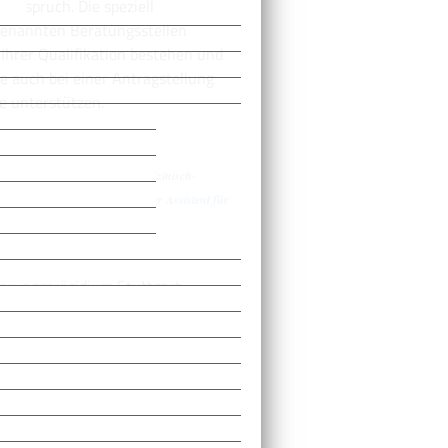
 Anspruch. Die speziell
genannten Beratungsstellen
Ihrer Qualifikation bestehen und
e auch bei einer Antragstellung
e unterstützen.
hlossenen Ausbildung als medizinisch-
sistent, medizinisch-technischer Assistent für
erungspräsidium Stuttgart
en [Regierungspräsidium Stuttgart]