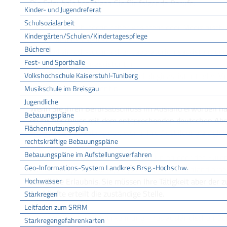
Die Erlaubnis benötigen Sie für folgende Berufe:
Kinder- und Jugendreferat
Schulsozialarbeit
Medizinisch-technischer Assistent oder Medizinisch-
Kindergärten/Schulen/Kindertagespflege
Funktionsdiagnostik
Bücherei
Medizinisch-technischer Laboratoriumsassistent ode
Fest- und Sporthalle
Laboratoriumsassistentin
Volkshochschule Kaiserstuhl-Tuniberg
Medizinisch-technischer Radiologieassistent oder M
Radiologieassistentin
Musikschule im Breisgau
Jugendliche
Wenn Sie Ihren Berufsabschluss im Ausland erworben habe
Bebauungspläne
ob Ihr Abschluss mit dem entsprechenden deutschen Absch
Flächennutzungsplan
erhalten die Erlaubnis nur, wenn Ihre Ausbildung als gle
rechtskräftige Bebauungspläne
Bebauungspläne im Aufstellungsverfahren
Staatsangehörige der Europäischen Union oder des Europ
Geo-Informations-System Landkreis Brsg.-Hochschw.
nur vorübergehend und gelegentlich in Deutschland arbe
Hochwasser
staatliche Erlaubnis. Sie müssen Ihre Tätigkeit aber der 
Auskünfte erteilt die zuständige Stelle.
Starkregen
Leitfaden zum SRRM
Lassen Sie sich zur Anerkennung Ihres ausländischen Be
Starkregengefahrenkarten