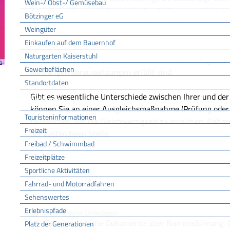
Wein-/ Obst-/ Gemüsebau
erworbene Berufserfahrung. Festgestellte wesentliche Un
Bötzinger eG
Berufsausbildung können durch einschlägige beziehungs
Weingüter
Berufserfahrung ausgeglichen werden.
Einkaufen auf dem Bauernhof
Naturgarten Kaiserstuhl
Sie erhalten die Erlaubnis, wenn Ihr Abschluss als gleic
Gewerbeflächen
die übrigen Voraussetzungen erfüllt sind.
Standortdaten
Gibt es wesentliche Unterschiede zwischen Ihrer und der
Tourismus
können Sie an einer Ausgleichsmaßnahme (Prüfung oder
Touristeninformationen
teilnehmen, um die Gleichwertigkeit zu erreichen.
Nähere
Freizeit
der zuständigen Stelle.
Freibad / Schwimmbad
Freizeitplätze
Fristen
Sportliche Aktivitäten
Keine
Fahrrad- und Motorradfahren
Sehenswertes
Erlebnispfade
Erforderliche Unterlagen
Standesamtliche Dokumente über Namensführung, 
Platz der Generationen