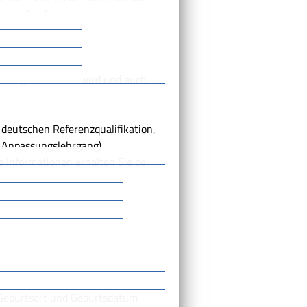
terschiede in der
weise langjährige
hwertig anerkannt wird und auch
 deutschen Referenzqualifikation,
 Anpassungslehrgang)
 Informationen erhalten Sie bei
Geburtsort und Geburtsdatum