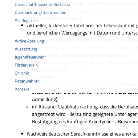
(zum Beispiel Geburts- oder Heiratsurkunde, Auszug
Oberschaffhausener Dorfplatz
Nachweis über die Staatsangehörigkeit: Reisepass, 
Übernachtung/Gastronomie
Aufenthaltsbescheinigung
Ausflugsziele
Aktueller, lückenloser tabellarischer Lebenslauf mi
FFW
und beruflichen Werdegangs mit Datum und Untersch
Ausbildungsnachweise: Zeugnisse, Diplom, Berufsaus
Aktive Abteilung
Fächer- und Studienübersicht, Fachprüfung, Fachpra
Ausstattung
Gegebenenfalls weitere Befähigungsnachweise
Jugendfeuerwehr
Nachweise über einschlägige Berufserfahrung (zum B
Förderverein
Arbeitsbuch, Index)
Chronik
bei Wohnsitz
Patenwehren
in Deutschland: Bescheinigung über Ihren Haupt
Kontakt
Diese erhalten Sie bei der für Ihren Wohnsitz zus
Vereine
Anmeldung);
im Ausland: Glaubhaftmachung, dass die Berufs
angestrebt wird. Hierzu sind geeignete Unterlagen
Bestätigung des künftigen Arbeitgebers, Bewerbu
Nachweis deutscher Sprachkenntnisse eines anerkan