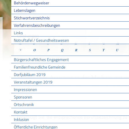
Behördenwegweiser
Lebenslagen
Stichwortverzeichnis
Sie sind hier:
/
/
/
Verfahr
Startseite
Aktuell
Service BW
Verfahrensbeschreibungen
Links
Leistungen
Notruftafel / Gesundheitswesen
A
B
C
D
E
F
G
H
Gemeinde
N
O
P
Q
R
S
T
U
Bürgerschaftliches Engagement
Familienfreundliche Gemeinde
Dorfjubiläum 2019
Technischer Assistent in der Medizin mit a
Veranstaltungen 2019
Berufsausbildung – Erlaubnis zur Führung 
Impressionen
beantragen
Sponsoren
Ortschronik
Wenn Sie in Deutschland als technischer Assistent oder 
Kontakt
berechtigt Sie, die entsprechende Berufsbezeichnung zu
Inklusion
Öffentliche Einrichtungen