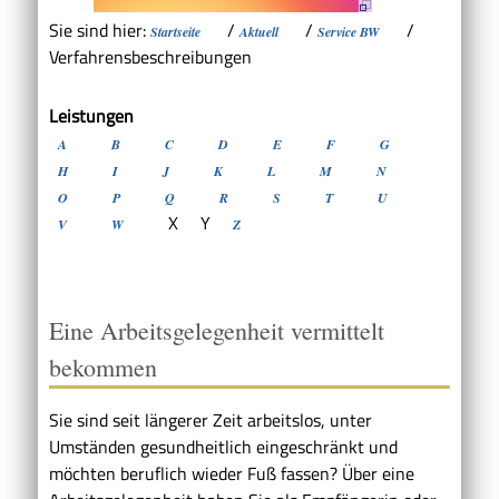
Sie sind hier:
/
/
/
Startseite
Aktuell
Service BW
Verfahrensbeschreibungen
Leistungen
A
B
C
D
E
F
G
H
I
J
K
L
M
N
O
P
Q
R
S
T
U
X
Y
V
W
Z
Eine Arbeitsgelegenheit vermittelt
bekommen
Sie sind seit längerer Zeit arbeitslos, unter
Umständen gesundheitlich eingeschränkt und
möchten beruflich wieder Fuß fassen? Über eine