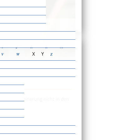
ensbeschreibungen
I
J
K
L
M
X
Y
V
W
Z
e nach Zerkleinerung nicht in den