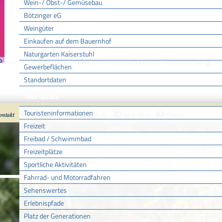
Wein-/ Obst-/ Gemüsebau
Rechtsgrundlage
Bötzinger eG
die jeweilige örtliche Satzung
Weingüter
Einkaufen auf dem Bauernhof
Freigabevermerk
Naturgarten Kaiserstuhl
01.06.2026 Umweltministerium Baden-Württemberg
Gewerbeflächen
Standortdaten
Tourismus
Touristeninformationen
ontakt
Impressum
Datenschutz
nach oben
Cookies
Freizeit
Freibad / Schwimmbad
Freizeitplätze
Sportliche Aktivitäten
Fahrrad- und Motorradfahren
Sehenswertes
Erlebnispfade
Platz der Generationen