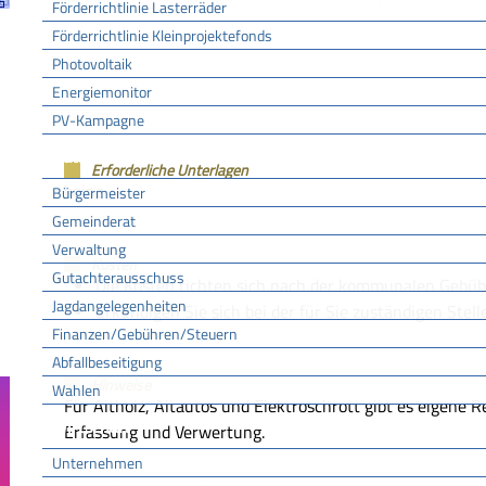
zulässige Gegenstände zur Abholung bereit.
Förderrichtlinie Lasterräder
Förderrichtlinie Kleinprojektefonds
Photovoltaik
Fristen
Energiemonitor
keine
PV-Kampagne
Rathaus
Erforderliche Unterlagen
keine
Bürgermeister
Gemeinderat
Verwaltung
Kosten
Gutachterausschuss
Die Kosten richten sich nach der kommunalen Gebüh
Jagdangelegenheiten
Erkundigen Sie sich bei der für Sie zuständigen Stelle
Finanzen/Gebühren/Steuern
Abfallbeseitigung
Hinweise
Wahlen
Für Altholz, Altautos und Elektroschrott gibt es eigene
Wirtschaft
Erfassung und Verwertung.
Unternehmen