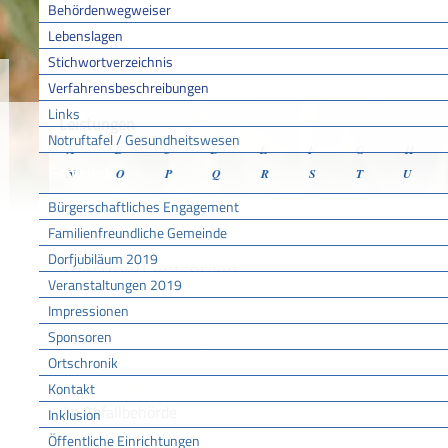
Behördenwegweiser
Lebenslagen
Stichwortverzeichnis
Sie sind hier:
/
/
/
Verfahr
Startseite
Aktuell
Service BW
Verfahrensbeschreibungen
Links
Leistungen
Notruftafel / Gesundheitswesen
A
B
C
D
E
F
G
H
Gemeinde
N
O
P
Q
R
S
T
U
Bürgerschaftliches Engagement
Familienfreundliche Gemeinde
Dorfjubiläum 2019
Sperrmüll entsorgen
Veranstaltungen 2019
Impressionen
Sperrmüll sind sperrige Abfälle aus Privathaushalten, di
Sponsoren
Restmüllbehälter passen.
Ortschronik
Kontakt
ZUSTÄNDIGE STELLE
die Abfallbehörde
Inklusion
Öffentliche Einrichtungen