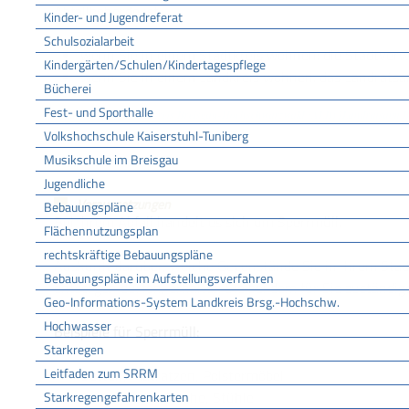
Abfallbehörde ist,
Kinder- und Jugendreferat
Schulsozialarbeit
wenn Sie in einem Stadtkreis wohnen: die Stadtver
Kindergärten/Schulen/Kindertagespflege
wenn Sie in einem Landkreis wohnen: das Landrats
Bücherei
Fest- und Sporthalle
Abfallwirtschaft Landkreis Breisgau-Hochschwarzwald (ALB) [Landratsamt
Volkshochschule Kaiserstuhl-Tuniberg
LEISTUNGSDETAILS
Musikschule im Breisgau
Jugendliche
Voraussetzungen
Bebauungspläne
Bei Ihrem Abfall handelt es sich um Sperrmüll.
Flächennutzungsplan
rechtskräftige Bebauungspläne
Auskunft darüber, welche Gegenstände Sie in Ihrem Stadt
Bebauungspläne im Aufstellungsverfahren
entsorgen dürfen, erhalten Sie bei dem für Sie zuständige
Geo-Informations-System Landkreis Brsg.-Hochschw.
Hochwasser
Beispiele für Sperrmüll:
Starkregen
Leitfaden zum SRRM
Betten, Matratzen, Polstermöbel
Schrankteile, Tische, Stühle
Starkregengefahrenkarten