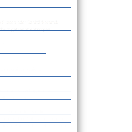
 Fliesen oder Sanitärkeramik
chutt getrennt entsorgen.
gen.
r Landkreises, welche
gen über Recyclinghöfe oder
elbst anliefern.
n diesen finden Sie die
 und andere Abfallarten.
In den
uhr auf Abruf. Bitte
stellen Sie nur